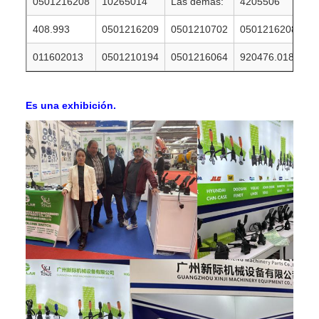
0501216208
10265014
Las demás:
4205506
408.993
0501216209
0501210702
0501216208
011602013
0501210194
0501216064
920476.018
Es una exhibición.