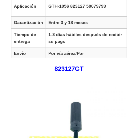
Aplicación
GTH-1056 823127 50079793
Garantización
Entre 3 y 18 meses
Tiempo de
1-3 días hábiles después de recibir
entrega
su pago
Envío
Por vía aérea/Por
mar/DHL/UPS/Fedex/TNT/
823127GT
Cuota de
En el caso de las empresas de
mercado
servicios de telecomunicaciones, el
valor de la ayuda será el mismo que
el valor de la ayuda.
SGD, SEK, DKK, HKD,
En el caso de
las entidades financieras, el
importe de las contribuciones se
calculará en función de la cantidad
total de las contribuciones.