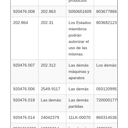
productos
920476.008
202.863
5050651609
803677866
202.864
202.31
Los Estados
803682123
miembros
podrán
autorizar el
uso de las
mismas.
920476.007
202.312
Las demás
Los demás:
máquinas y
aparatos
920476.006
2549-9117
Las demás
0501209951
920476.018
Las demás:
Las demás
7200001775
partidas
920476.014
24042379
11LK-00070
860314536