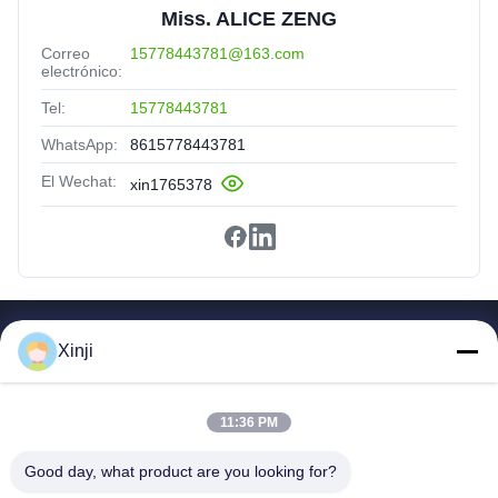
Miss. ALICE ZENG
Correo
15778443781@163.com
electrónico:
Tel:
15778443781
WhatsApp:
8615778443781
El Wechat:
xin1765378
Enlaces Rápidos
Xinji
Hogar
Productos
11:36 PM
Sobre Nosotros
Visita A La Fábrica
Good day, what product are you looking for?
Control De Calidad