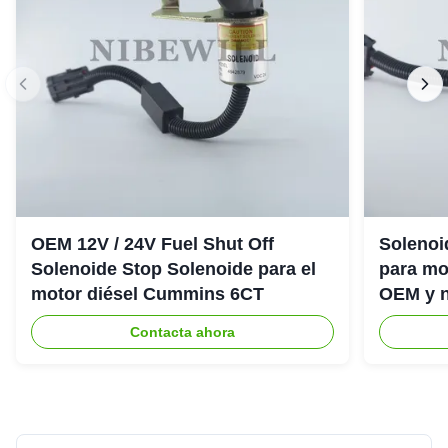
OEM 12V / 24V Fuel Shut Off
Solenoi
Solenoide Stop Solenoide para el
para mo
motor diésel Cummins 6CT
OEM y n
apagad
Contacta ahora