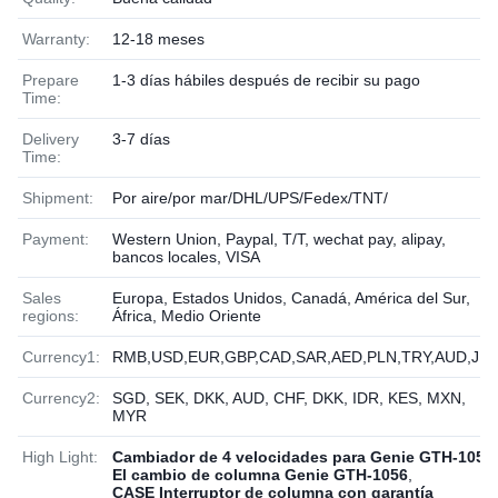
Warranty:
12-18 meses
Prepare
1-3 días hábiles después de recibir su pago
Time:
Delivery
3-7 días
Time:
Shipment:
Por aire/por mar/DHL/UPS/Fedex/TNT/
Payment:
Western Union, Paypal, T/T, wechat pay, alipay,
bancos locales, VISA
Sales
Europa, Estados Unidos, Canadá, América del Sur,
regions:
África, Medio Oriente
Currency1:
RMB,USD,EUR,GBP,CAD,SAR,AED,PLN,TRY,AUD,JP
Currency2:
SGD, SEK, DKK, AUD, CHF, DKK, IDR, KES, MXN,
MYR
High Light:
Cambiador de 4 velocidades para Genie GTH-1056
,
El cambio de columna Genie GTH-1056
,
CASE Interruptor de columna con garantía