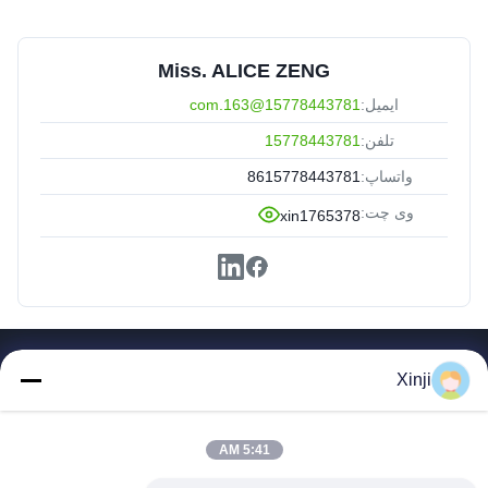
Miss. ALICE ZENG
ایمیل:
15778443781@163.com
تلفن:
15778443781
واتساپ:
8615778443781
وی چت:
xin1765378
پیوندهای سریع
Xinji
صفحه اصلی
محصولات
5:41 AM
در مورد ما