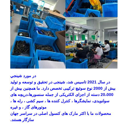
در مورد شينجي
در سال 2021 تاسیس شد، شینجی در تحقیق و توسعه و تولید
بیش از 2000 نوع سوئیچ ترکیبی تخصص دارد. ما همچنین بیش از
20،000 دسته از اجزای الکتریکی از جمله سنسورها،دریچه های
سولنویدی، نمایشگرها ، کنترل کننده ها ، سیم کشی ، رله ها ،
موتورهای گاز ، و غیره
محصولات ما با اکثر مارک های کنسول اصلی در سراسر جهان
سازگار هستند.