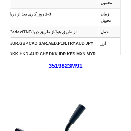
تضمین
۳ تا ۱۸ ماه
زمان
1-3 روز کاری بعد از دریافت پرداخت
تحویل
حمل
از طریق هوا/از طریق دریا/DHL/UPS/Fedex/TNT/
ارز
USD,EUR,GBP,CAD,SAR,AED,PLN,TRY,AUD,JPY
SEK،DKK،HKD،
AUD,CHF,DKK,IDR,KES,MXN,MYR
3519823M91
مناطق
اروپا، ایالات متحده، کانادا، آمریکای جنوبی، آفریقا، خاو
فروش