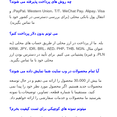
چه روش های پرداخت پذیرفته می شوند؟
PayPal، Western Union، T/T، WeChat Pay، Alipay، Visa، و
انتقال پول بانکی محلی (برای بررسی دسترسی در کشور خود با
ما تماس بگیرید).
می تونم بدون دلار پرداخت کنم؟
بله. ما از پرداخت در ارز محلی از طریق حساب های محلی (به
عنوان مثال KRW، JPY، IDR، BRL، AED، PHP، THB، NGN،
PLN، و غیره) پشتیبانی می کنیم. برای تأیید در دسترس بودن ارز
محلی خود با ما تماس بگیرید.
آیا تمام محصولات در وب سایت شما نمایش داده می شوند؟
ما بیش از 30،000 محصول را ارائه می دهیم و در حال توسعه
محصولات جدید هستیم. اگر محصول مورد نظر خود را پیدا نمی
کنید، مستقیما با شماره قطعه، تصاویر، توضیحات،یا نمونه
بفرستید ما محصولات و خدمات سفارشی را ارائه خواهیم داد.
ميتونم نمونه هاي کوچيکي براي تست کيفيت بخرم؟