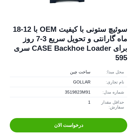
سوئیچ ستونی با کیفیت OEM با 12-18
ماه گارانتی و تحویل سریع 3-7 روز
برای CASE Backhoe Loader سری
595
محل مبدا:
ساخت چین
نام تجاری:
GOLLAR
شماره مدل:
3519823M91
حداقل مقدار
1
سفارش:
درخواست الان