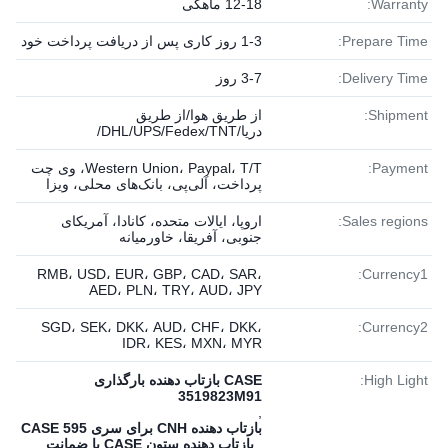
Warranty:
12-18 ماهگی
Prepare Time:
1-3 روز کاری پس از دریافت پرداخت خود
Delivery Time:
3-7 روز
Shipment:
از طریق هوا/از طریق
دریا/DHL/UPS/Fedex/TNT/
Payment:
Western Union، Paypal، T/T، وی چت
پرداخت، آلی‌پی، بانک‌های محلی، ویزا
Sales regions:
اروپا، ایالات متحده، کانادا، آمریکای
جنوبی، آفریقا، خاورمیانه
RMB، USD، EUR، GBP، CAD، SAR،
Currency1:
AED، PLN، TRY، AUD، JPY
SGD، SEK، DKK، AUD، CHF، DKK،
Currency2:
IDR، KES، MXN، MYR
High Light:
CASE بازتاب دهنده بارگذاری
3519823M91
,
بازتاب دهنده CNH برای سری CASE 595
,
بازتاب دهنده ستون CASE با ضمانت