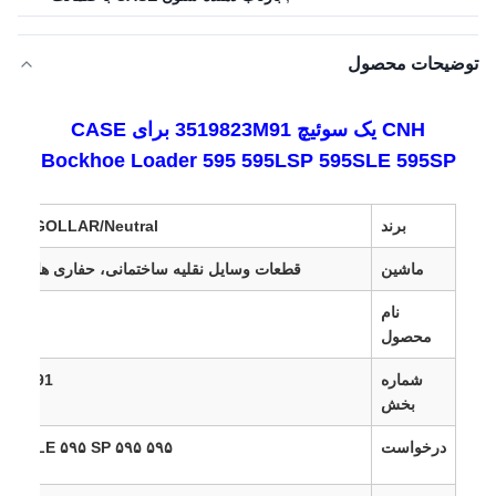
توضیحات محصول
CNH یک سوئیچ 3519823M91 برای CASE
Bockhoe Loader 595 595LSP 595SLE 595SP
برند
GOLLAR/Neutral یا طبق نیاز
ماشین
قطعات وسایل نقلیه ساختمانی، حفاری ها و بولد
نام
کلید
محصول
شماره
823M91
بخش
درخواست
۵۹۵ ۵۹۵ LSP ۵۹۵ SLE ۵۹۵ SP