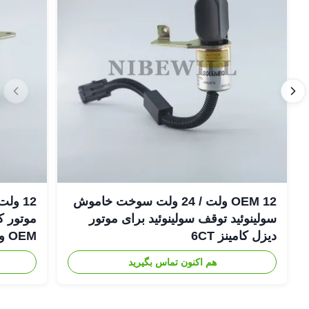
OEM 12 ولت / 24 ولت سوخت خاموش
سولینوئید توقف سولینوئید برای موتور
دیزل کامینز 6CT
OEM و جدید Shutoff
هم اکنون تماس بگیرید