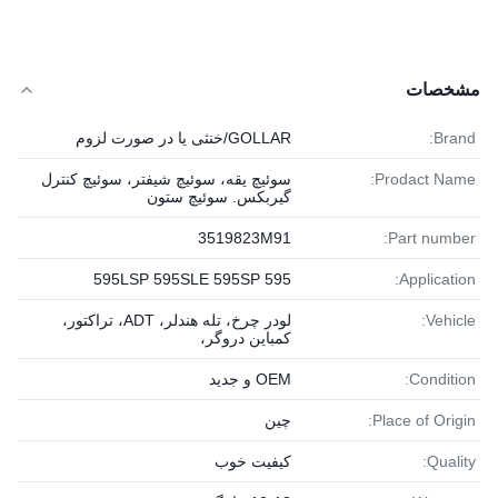
مشخصات
Brand:
GOLLAR/خنثی یا در صورت لزوم
Prodact Name:
سوئیچ یقه، سوئیچ شیفتر، سوئیچ کنترل
گیربکس. سوئیچ ستون
3519823M91
Part number:
595 595LSP 595SLE 595SP
Application:
Vehicle:
لودر چرخ، تله هندلر، ADT، تراکتور،
کمباین دروگر،
Condition:
OEM و جدید
Place of Origin:
چین
Quality:
کیفیت خوب