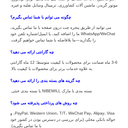
موتور گریدر، ماشین آلات کشاورزی، ترمینال وسایل نقلیه و غیره.
چگونه می توانم با شما تماس بگیرم؟
می توانید از طریق پنجره چت درون صفحه با ما تماس بگیرید،
WhatsApp/WeChat ما را اضافه کنید، یا ایمیل/شماره تلفن خود
را بگذارید—ما بلافاصله با شما تماس خواهیم گرفت.
چه گارانتی ارائه می دهید؟
3-6 ماه ضمانت برای محصولات با کیفیت متوسط؛ 12 ماه گارانتی
به علاوه خدمات برتر برای محصولات با کیفیت بالا.
چه گزینه های بسته بندی را ارائه می دهید؟
بسته بندی با مارک NIBEWILL یا بسته بندی خنثی.
چه روش های پرداختی پذیرفته می شود؟
PayPal، Western Union، T/T، WeChat Pay، Alipay، Visa، و
حواله بانکی محلی (برای بررسی در دسترس بودن در کشور خود
با ما تماس بگیرید).