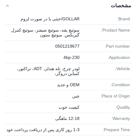
مشخصات
Brand:
GOLLAR/خنثی یا در صورت لزوم
Prodact Name:
سوئیچ یقه، سوئیچ شیفتر، سوئیچ کنترل
گیربکس. سوئیچ ستون
0501219677
Part number:
4bp-230
Application:
Vehicle:
لودر چرخ، تله هندلر، ADT، تراکتور،
کمباین دروگر،
Condition:
OEM و جدید
Place of Origin:
چین
Quality:
کیفیت خوب
Warranty:
12-18 ماهگی
Prepare Time:
1-3 روز کاری پس از دریافت پرداخت خود