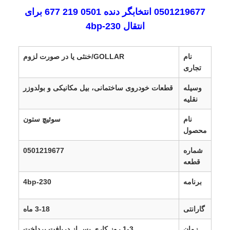
0501219677 انتخابگر دنده 0501 219 677 برای
انتقال 4bp-230
نام
GOLLAR/خنثی یا در صورت لزوم
تجاری
وسیله
قطعات خودروی ساختمانی، بیل مکانیکی و بولدوزر
نقلیه
نام
سوئیچ ستون
محصول
شماره
0501219677
قطعه
برنامه
4bp-230
گارانتی
3-18 ماه
زمان
1-3 روز کاری پس از دریافت پرداخت