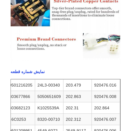
نمایش شماره قطعه
0501216205
24L3-00340
203.479
920476.016
803677866
5050651609
202.863
920476.008
803682123
K1025539A
202.31
202.864
46C0253
8320-00710
202.312
920476.007
0501209951
4549-6072
2549-9117
920476.006