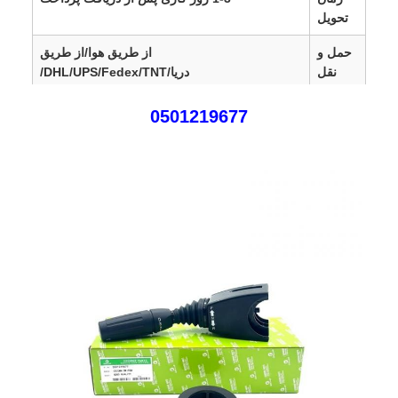
تحویل
حمل و
از طریق هوا/از طریق
نقل
دریا/DHL/UPS/Fedex/TNT/
ارز
RMB، USD، EUR، GBP، CAD، SAR، AED،
0501219677
PLN، TRY، AUD، JPY
SGD،SEK،DKK،HKD،
AUD، CHF، DKK، IDR،
KES، MXN، MYR
مناطق
اروپا، ایالات متحده، کانادا، آمریکای جنوبی، آفریقا،
فروش
خاورمیانه