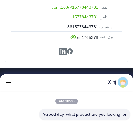
ایمیل:
15778443781@163.com
تلفن:
15778443781
واتساپ:
8615778443781
وی چت:
xin1765378
پیوندهای سریع
Xinji
صفحه اصلی
محصولات
10:46 PM
در مورد ما
تور کارخانه
Good day, what product are you looking for?
کنترل کیفیت
تماس با ما