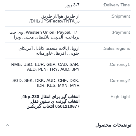
Delivery Time:
3-7 روز
Shipment:
از طریق هوا/از طریق
دریا/DHL/UPS/Fedex/TNT/
Payment:
Western Union، Paypal، T/T، وی چت
پرداخت، آلی‌پی، بانک‌های محلی، ویزا
Sales regions:
اروپا، ایالات متحده، کانادا، آمریکای
جنوبی، آفریقا، خاورمیانه
RMB، USD، EUR، GBP، CAD، SAR،
Currency1:
AED، PLN، TRY، AUD، JPY
SGD، SEK، DKK، AUD، CHF، DKK،
Currency2:
IDR، KES، MXN، MYR
High Light:
انتخاب گیر برای انتقال 4bp-230
,
انتخاب گیرنده ی ستون قفل
,
0501219677 انتخاب گیربکس
توضیحات محصول