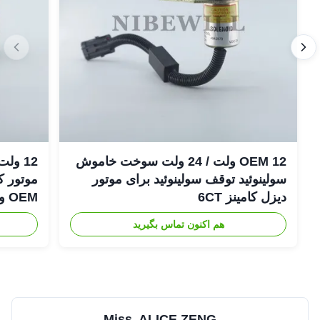
OEM 12 ولت / 24 ولت سوخت خاموش
سولینوئید توقف سولینوئید برای موتور
دیزل کامینز 6CT
OEM و جدید Shutoff
هم اکنون تماس بگیرید
Miss. ALICE ZENG