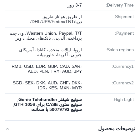
Delivery Time:
3-7 روز
Shipment:
از طریق هوا/از طریق
دریا/DHL/UPS/Fedex/TNT/
Payment:
Western Union، Paypal، T/T، وی چت
پرداخت، آلی‌پی، بانک‌های محلی، ویزا
Sales regions:
اروپا، ایالات متحده، کانادا، آمریکای
جنوبی، آفریقا، خاورمیانه
RMB، USD، EUR، GBP، CAD، SAR،
Currency1:
AED، PLN، TRY، AUD، JPY
SGD، SEK، DKK، AUD، CHF، DKK،
Currency2:
IDR، KES، MXN، MYR
High Light:
سوئیچ شیفتر Genie Telehandler
,
سوئیچ ستون CASE برای GTH-1056
,
سوئیچ 50079793 با ضمانت
توضیحات محصول