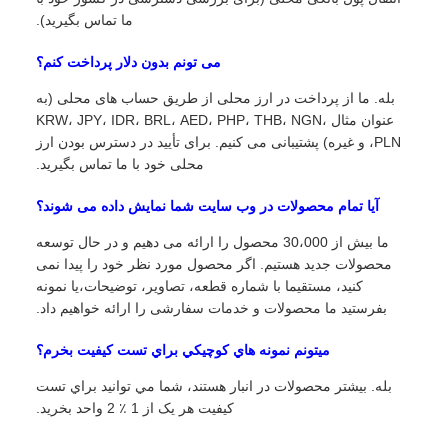
ما تماس بگیرید).
می تونم بدون دلار پرداخت کنم؟
بله. ما از پرداخت در ارز محلی از طریق حساب های محلی (به
عنوان مثال KRW، JPY، IDR، BRL، AED، PHP، THB، NGN،
PLN، و غیره) پشتیبانی می کنیم. برای تأیید در دسترس بودن ارز
محلی خود با ما تماس بگیرید.
آیا تمام محصولات در وب سایت شما نمایش داده می شوند؟
ما بیش از 30،000 محصول را ارائه می دهیم و در حال توسعه
محصولات جدید هستیم. اگر محصول مورد نظر خود را پیدا نمی
کنید، مستقیما با شماره قطعه، تصاویر، توضیحات،یا نمونه
بفرستید ما محصولات و خدمات سفارشی را ارائه خواهیم داد.
ميتونم نمونه هاي کوچيکي براي تست کيفيت بخرم؟
بله. بيشتر محصولات در انبار هستند، شما مي توانيد براي تست
کيفيت هر يک از 1 ٪ 2 واحد بخريد.