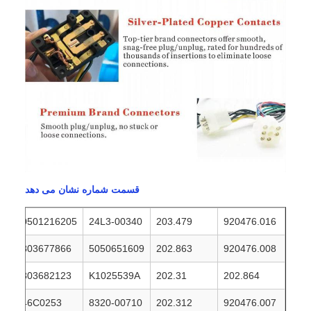
قسمت شماره نشان می دهد
0501216205
24L3-00340
203.479
920476.016
803677866
5050651609
202.863
920476.008
803682123
K1025539A
202.31
202.864
46C0253
8320-00710
202.312
920476.007