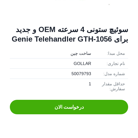
سوئیچ ستونی 4 سرعته OEM و جدید
برای Genie Telehandler GTH-1056
محل مبدا:
ساخت چین
نام تجاری:
GOLLAR
شماره مدل:
50079793
حداقل مقدار
1
سفارش:
درخواست الان