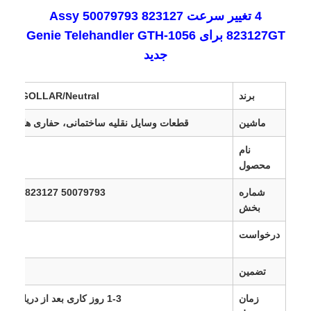
4 تغییر سرعت Assy 50079793 823127
823127GT برای Genie Telehandler GTH-1056
جدید
برند
GOLLAR/Neutral یا طبق نیاز
ماشین
قطعات وسایل نقلیه ساختمانی، حفاری ها و بولد
نام
کلید
محصول
شماره
50079793 823127 823127GT
بخش
درخواست
1056
تضمین
۳ تا ۱۸ ماه
زمان
1-3 روز کاری بعد از دریافت پرداخت