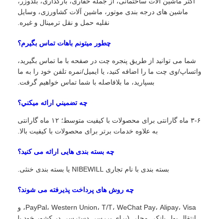
اکثر ماشین آلات ساختمانی، از جمله حفاری، بارگذاری، بلدوزر،
ماشین های درجه بندی موتور، ماشین آلات کشاورزی، وسایل
نقلیه حمل و نقل ترمینال و غیره.
چطور ميتونم باهات تماس بگيرم؟
شما می توانید از طریق پنجره چت در صفحه با ما تماس بگیرید،
واتساپ/وی چت ما را اضافه کنید، یا ایمیل/نمره تلفن خود را به ما
بسپارید، ما بلافاصله با شما تماس خواهیم گرفت.
چه تضميني ارائه ميکني؟
۳-۶ ماه گارانتی برای محصولات با کیفیت متوسط؛ ۱۲ ماه گارانتی
به علاوه خدمات برتر برای محصولات با کیفیت بالا.
چه بسته بندی هایی ارائه می کنید؟
بسته بندی با نام تجاری NIBEWILL یا بسته بندی خنثی.
چه روش های پرداخت پذیرفته می شوند؟
PayPal، Western Union، T/T، WeChat Pay، Alipay، Visa، و
انتقال پول بانکی محلی (برای بررسی دسترسی در کشور خود با