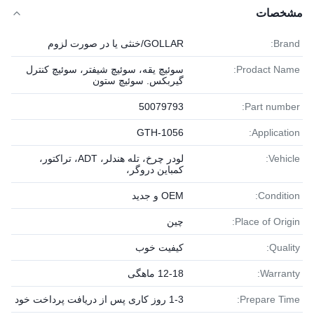
مشخصات
Brand:
GOLLAR/خنثی یا در صورت لزوم
Prodact Name:
سوئیچ یقه، سوئیچ شیفتر، سوئیچ کنترل
گیربکس. سوئیچ ستون
50079793
Part number:
GTH-1056
Application:
Vehicle:
لودر چرخ، تله هندلر، ADT، تراکتور،
کمباین دروگر،
Condition:
OEM و جدید
Place of Origin:
چین
Quality:
کیفیت خوب
Warranty:
12-18 ماهگی
Prepare Time:
1-3 روز کاری پس از دریافت پرداخت خود