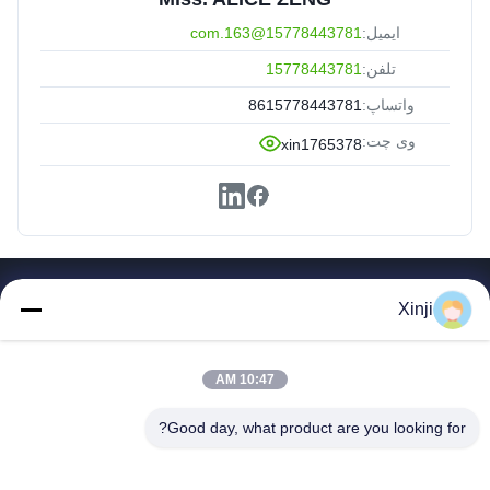
ایمیل:
15778443781@163.com
تلفن:
15778443781
واتساپ:
8615778443781
وی چت:
xin1765378
پیوندهای سریع
Xinji
صفحه اصلی
محصولات
10:47 AM
در مورد ما
تور کارخانه
Good day, what product are you looking for?
کنترل کیفیت
تماس با ما