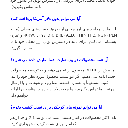
حواله بانکی محلی (برای بررسی در دسترس بودن در کشور خود
با ما تماس بگیرید).
آیا می توانم بدون دلار آمریکا پرداخت کنم؟
بله. ما از پرداخت‌های ارز محلی از طریق حساب‌های محلی (مانند
KRW، JPY، IDR، BRL، AED، PHP، THB، NGN، PLN، و غیره)
پشتیبانی می‌کنیم. برای تایید در دسترس بودن ارز محلی خود با ما
تماس بگیرید.
آیا همه محصولات در وب سایت شما نمایش داده می شوند؟
ما بیش از 30000 محصول ارائه می دهیم و به توسعه محصولات
جدید ادامه می دهیم. اگر نتوانستید محصول مورد نظر خود را پیدا
کنید، مستقیماً با شماره قطعه، تصاویر، توضیحات و یا ارسال
نمونه با ما تماس بگیرید - ما محصولات و خدمات مناسب را ارائه
خواهیم داد.
آیا می توانم نمونه های کوچکی برای تست کیفیت بخرم؟
بله. اکثر محصولات در انبار هستند. شما می توانید 1-2 واحد از هر
کدام را برای تست کیفیت خریداری کنید.