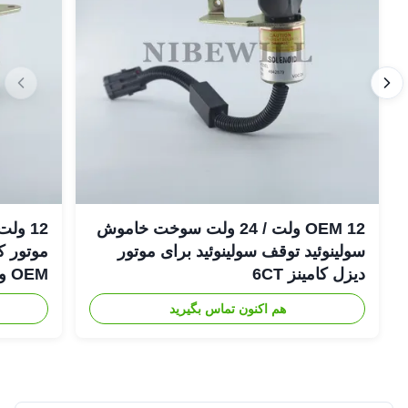
OEM 12 ولت / 24 ولت سوخت خاموش
سولینوئید توقف سولینوئید برای موتور
دیزل کامینز 6CT
OEM و جدید Shutoff
هم اکنون تماس بگیرید