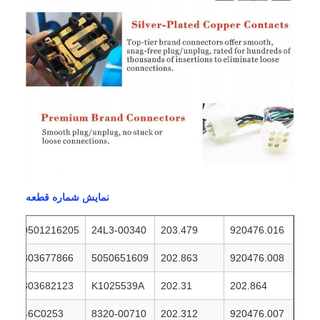
نمایش شماره قطعه
0501216205
24L3-00340
203.479
920476.016
803677866
5050651609
202.863
920476.008
803682123
K1025539A
202.31
202.864
46C0253
8320-00710
202.312
920476.007