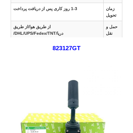
زمان
1-3 روز کاری پس از دریافت پرداخت
تحویل
حمل و
از طریق هوا/از طریق
نقل
دریا/DHL/UPS/Fedex/TNT/
ارز
RMB، USD، EUR، GBP، CAD، SAR، AED،
823127GT
PLN، TRY، AUD، JPY
SGD،SEK،DKK،HKD،
AUD، CHF، DKK، IDR،
KES، MXN، MYR
مناطق
اروپا، ایالات متحده، کانادا، آمریکای جنوبی، آفریقا،
فروش
خاورمیانه