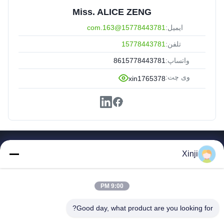
Miss. ALICE ZENG
ایمیل:
15778443781@163.com
تلفن:
15778443781
واتساپ:
8615778443781
وی چت:
xin1765378
پیوندهای سریع
Xinji
صفحه اصلی
محصولات
9:00 PM
در مورد ما
تور کارخانه
Good day, what product are you looking for?
کنترل کیفیت