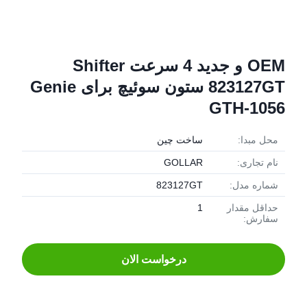
OEM و جدید 4 سرعت Shifter
823127GT ستون سوئیچ برای Genie
GTH-1056
محل مبدا:
ساخت چین
نام تجاری:
GOLLAR
شماره مدل:
823127GT
حداقل مقدار
1
سفارش:
درخواست الان