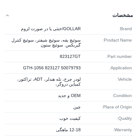
مشخصات
Brand:
GOLLAR/خنثی یا در صورت لزوم
Prodact Name:
سوئیچ یقه، سوئیچ شیفتر، سوئیچ کنترل
گیربکس. سوئیچ ستون
823127GT
Part number:
GTH-1056 823127 50079793
Application:
Vehicle:
لودر چرخ، تله هندلر، ADT، تراکتور،
کمباین دروگر،
Condition:
OEM و جدید
Place of Origin:
چین
Quality:
کیفیت خوب
Warranty:
12-18 ماهگی