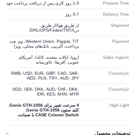
Prepare Time:
1-3 روز کاری پس از دریافت پرداخت خود
Delivery Time:
3-7 روز
Shipment:
از طریق هوا/از طریق
دریا/DHL/UPS/Fedex/TNT/
Payment:
Western Union، Paypal، T/T، وی چت
پرداخت، آلی‌پی، بانک‌های محلی، ویزا
Sales regions:
اروپا، ایالات متحده، کانادا، آمریکای
جنوبی، آفریقا، خاورمیانه
RMB، USD، EUR، GBP، CAD، SAR،
Currency1:
AED، PLN، TRY، AUD، JPY
SGD، SEK، DKK، AUD، CHF، DKK،
Currency2:
IDR، KES، MXN، MYR
High Light:
4 سرعت تغییر برای Genie GTH-1056
,
کلید ستون Genie GTH-1056
,
CASE Column Switch با ضمانت
توضیحات محصول