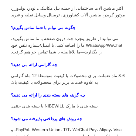
اکثر ماشین آلات ساختمانی از جمله بیل مکانیکی، لودر، بولدوزر،
موتور گریدر، ماشین آلات کشاورزی، ترمینال وسایل نقلیه و غیره.
چگونه می توانم با شما تماس بگیرم؟
می توانید از طریق پنجره چت درون صفحه با ما تماس بگیرید،
WhatsApp/WeChat ما را اضافه کنید، یا ایمیل/شماره تلفن خود
را بگذارید—ما بلافاصله با شما تماس خواهیم گرفت.
چه گارانتی ارائه می دهید؟
3-6 ماه ضمانت برای محصولات با کیفیت متوسط؛ 12 ماه گارانتی
به علاوه خدمات برتر برای محصولات با کیفیت بالا.
چه گزینه های بسته بندی را ارائه می دهید؟
بسته بندی با مارک NIBEWILL یا بسته بندی خنثی.
چه روش های پرداختی پذیرفته می شود؟
PayPal، Western Union، T/T، WeChat Pay، Alipay، Visa، و