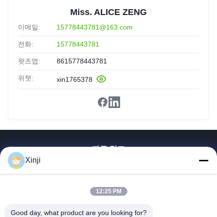
Miss. ALICE ZENG
이메일:
15778443781@163.com
전화:
15778443781
왓츠앱:
8615778443781
위챗:
xin1765378
빠른 링크
Xinji
집
제품
12:25 PM
우리에 대해
공장견학
Good day, what product are you looking for?