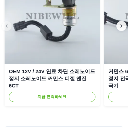
OEM 12V / 24V 연료 차단 소레노이드
커민스 6C
정지 소레노이드 커민스 디젤 엔진
정지 전극
6CT
극기
지금 연락하세요