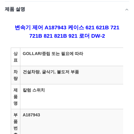
제품 설명
변속기 제어 A187943 케이스 621 621B 721
721B 821 821B 921 로더 DW-2
상
GOLLAR/중립 또는 필요에 따라
표
차
건설차량, 굴삭기, 불도저 부품
량
제
칼럼 스위치
품
명
부
A187943
품
번