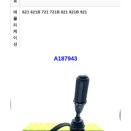
호
애
621 621B 721 721B 821 821B 921
플
리
케
이
션
보
3~18개월
A187943
증
배
지불을 받은 후 영업일 기준 1-3일
달
시
간
선
항공으로/바다로/DHL/UPS/Fedex/TNT/
적
통
RMB,USD,EUR,GBP,CAD,SAR,AED,PLN,TRY,AUD,JPY
화