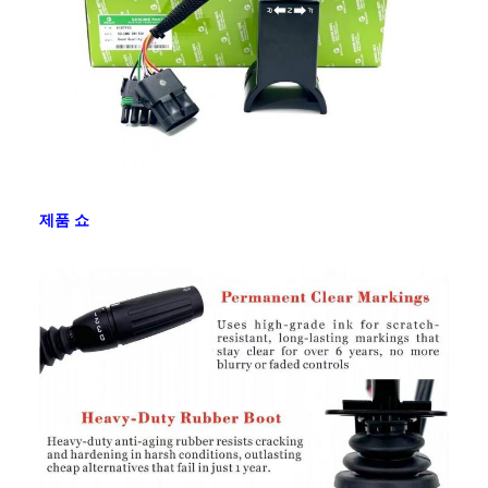
SGD,SEK,DKK,HKD,
AUD,CHF,DKK,IDR,KES,MXN,MYR
판
유럽, 미국, 캐나다, 남미, 아프리카, 중동
매
지
역
제품 쇼