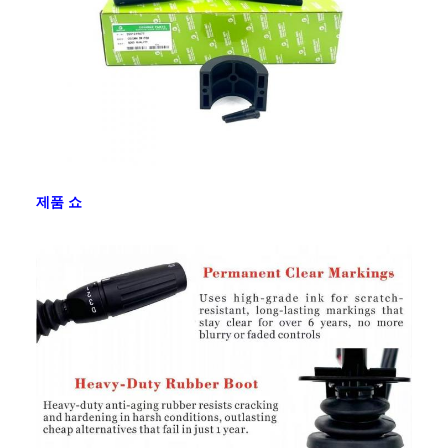
SGD,SEK,DKK,HKD,
AUD,CHF,DKK,IDR,KES,MXN,MYR
판
유럽, 미국, 캐나다, 남미, 아프리카, 중동
매
지
역
제품 쇼