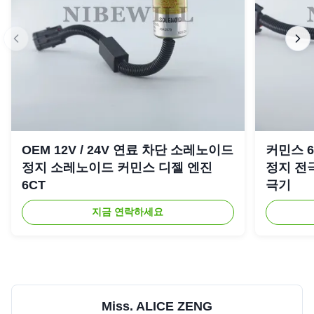
OEM 12V / 24V 연료 차단 소레노이드
커민스 6C
정지 소레노이드 커민스 디젤 엔진
정지 전극
6CT
극기
지금 연락하세요
Miss. ALICE ZENG