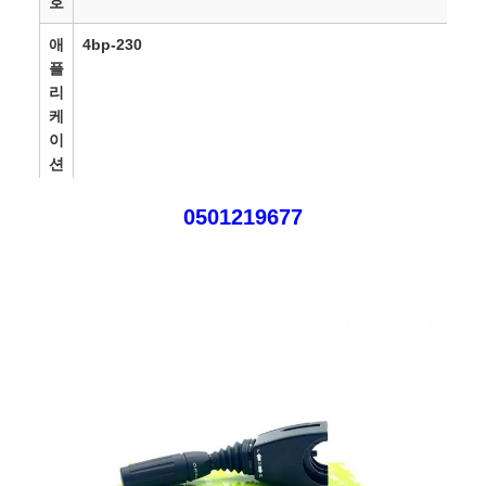
호
애
4bp-230
플
리
케
이
션
보
3~18개월
0501219677
증
배
지불을 받은 후 영업일 기준 1-3일
달
시
간
선
항공으로/바다로/DHL/UPS/Fedex/TNT/
적
통
RMB,USD,EUR,GBP,CAD,SAR,AED,PLN,TRY,AUD,JPY
화