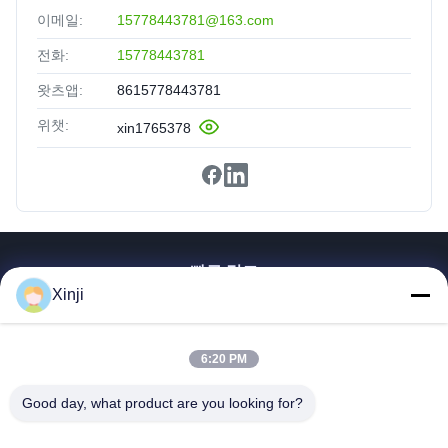
이메일:
15778443781@163.com
전화:
15778443781
왓츠앱:
8615778443781
위챗:
xin1765378
빠른 링크
Xinji
집
제품
6:20 PM
우리에 대해
공장견학
Good day, what product are you looking for?
품질 관리
문의하기