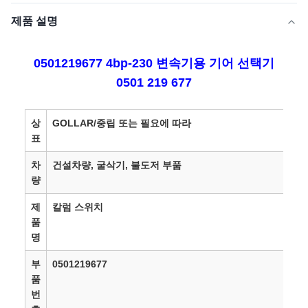
제품 설명
0501219677 4bp-230 변속기용 기어 선택기
0501 219 677
상
GOLLAR/중립 또는 필요에 따라
표
차
건설차량, 굴삭기, 불도저 부품
량
제
칼럼 스위치
품
명
부
0501219677
품
번