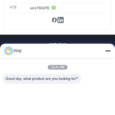
위챗:
xin1765378
빠른 링크
Xinji
집
제품
12:21 PM
우리에 대해
공장견학
Good day, what product are you looking for?
품질 관리
문의하기
인용 을 요청 하십시오
Guangzhou Xinji Machinery Equipment Co., Ltd.