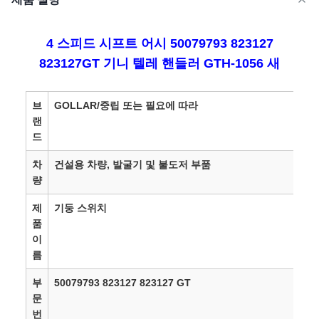
4 스피드 시프트 어시 50079793 823127
823127GT 기니 텔레 핸들러 GTH-1056 새
브
GOLLAR/중립 또는 필요에 따라
랜
드
차
건설용 차량, 발굴기 및 불도저 부품
량
제
기둥 스위치
품
이
름
부
50079793 823127 823127 GT
문
번