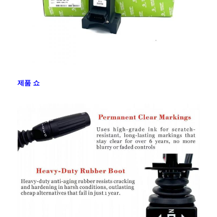
판
유럽, 미국, 캐나다, 남미, 아프리카, 중동
매
지
역
제품 쇼