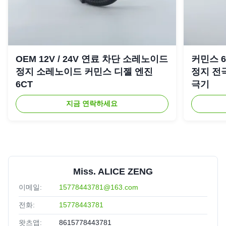
OEM 12V / 24V 연료 차단 소레노이드
커민스 6C
정지 소레노이드 커민스 디젤 엔진
정지 전극
6CT
극기
지금 연락하세요
Miss. ALICE ZENG
이메일:
15778443781@163.com
전화:
15778443781
왓츠앱:
8615778443781