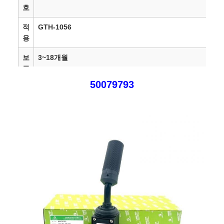
호
적
GTH-1056
용
보
3~18개월
증
50079793
배
지불 후 1-3 일
달
시
간
운
항공/해상/DHL/UPS/Fedex/TNT
송
물
통
RMB,USD,EUR,GBP,CAD,SAR,AED,PLN,TRY,AUD,JPY
화
SGD,SEK,DKK,HKD,
AUD,CHF,DKK,IDR,KES,MXN,MYR