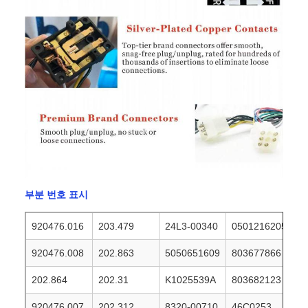
부분 번호 표시
920476.016
203.479
24L3-00340
0501216205
920476.008
202.863
5050651609
803677866
202.864
202.31
K1025539A
803682123
920476.007
202.312
8320-00710
46C0253