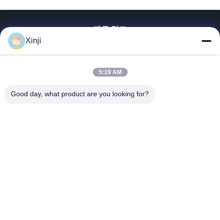
빠른 링크
Xinji
집
제품
5:19 AM
우리에 대해
공장견학
Good day, what product are you looking for?
품질 관리
문의하기
인용 을 요청 하십시오
Guangzhou Xinji Machinery Equipment Co., Ltd.
86--15778443781
15778443781@163.com
Follow Us