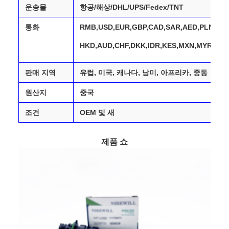
운송물
항공/해상/DHL/UPS/Fedex/TNT
통화
RMB,USD,EUR,GBP,CAD,SAR,AED,PLN,TRY
HKD,AUD,CHF,DKK,IDR,KES,MXN,MYR
판매 지역
유럽, 미국, 캐나다, 남미, 아프리카, 중동
원산지
중국
조건
OEM 및 새
제품 쇼