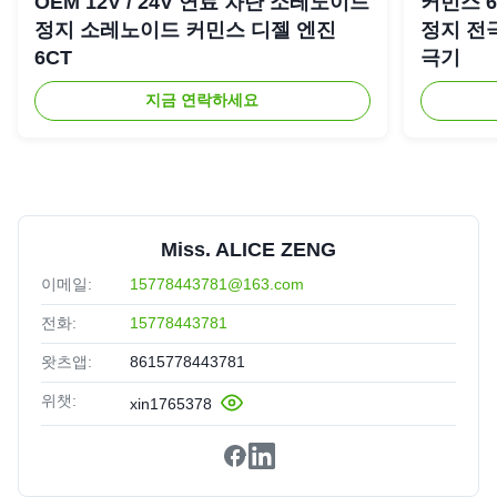
OEM 12V / 24V 연료 차단 소레노이드
커민스 6C
정지 소레노이드 커민스 디젤 엔진
정지 전극
6CT
극기
지금 연락하세요
Miss. ALICE ZENG
이메일:
15778443781@163.com
전화:
15778443781
왓츠앱:
8615778443781
위챗:
xin1765378