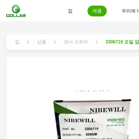
집
제품
우리에 
집
상품
센서 스위치
3306719 오일 압