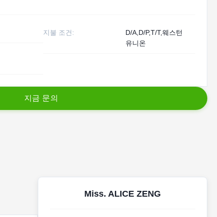
지불 조건:
D/A,D/P,T/T,웨스턴
유니온
지
금
문
의
Miss. ALICE ZENG