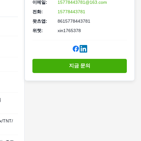
이메일:
15778443781@163.com
전화:
15778443781
왓츠앱:
8615778443781
위챗:
xin1765378
지금 문의
일
/TNT/