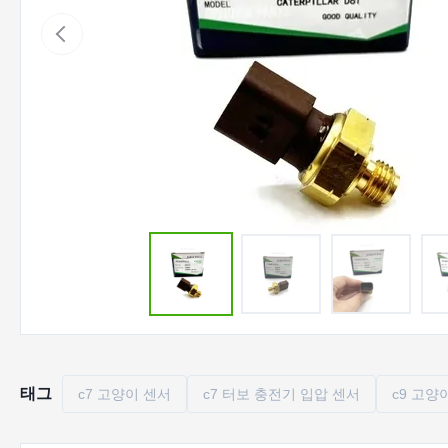
태그
c7 고양이 센서
c7 터보 충전기 입압 센서
c9 고양