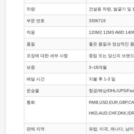
차량
건설용 차량, 발굴기 및
부문 번호
3306719
적용
120M2 12M3 AWD 140
품질
좋은 품질과 정상적인 
포장에 대한 세부 사항
중립 또는 당신의 브랜
보증
3~18개월
배달 시간
지불 후 1-3 일
운송물
항공/해상/DHL/UPS/Fed
통화
RMB,USD,EUR,GBP,CA
HKD,AUD,CHF,DKK,ID
판매 지역
유럽, 미국, 캐나다, 남미