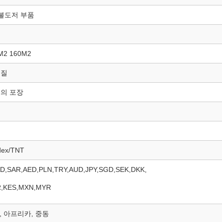
 불도저 부품
M2 160M2
품질
드의 포장
ex/TNT
D,SAR,AED,PLN,TRY,AUD,JPY,SGD,SEK,DKK,
R,KES,MXN,MYR
, 아프리카, 중동