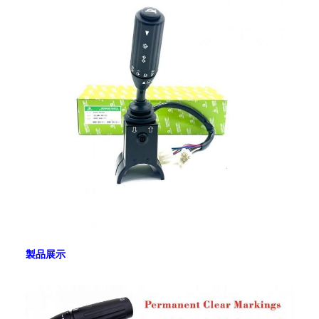
時
間
輸
航空/海上/DHL/UPS/Fedex/TNT
送
通
人民幣,米ド
貨
ル,EUR,GBP,CAD,SAR,AED,PLN,TRY,AUD,JPY
SGD,SEK,DKK,HKD
AUD,CHF,DKK,IDR,KES,MXN,MYR
販
ヨーロッパ,アメリカ,カナダ,南米,アフリカ,中東
売
地
域
製品展示