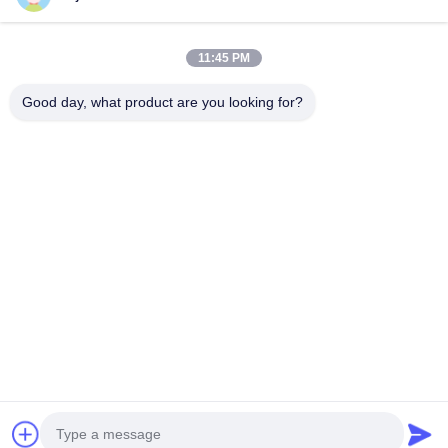
家
製品
11:45 PM
私たちについて
工場見学
Good day, what product are you looking for?
品質管理
お問い合わせ
引金 を 求め て ください
Guangzhou Xinji Machinery Equipment Co., Ltd.
86--15778443781
15778443781@163.com
Follow Us
© 2026 Guangzhou Xinji Machinery Equipment Co., Ltd.. All Rights
Reserved.