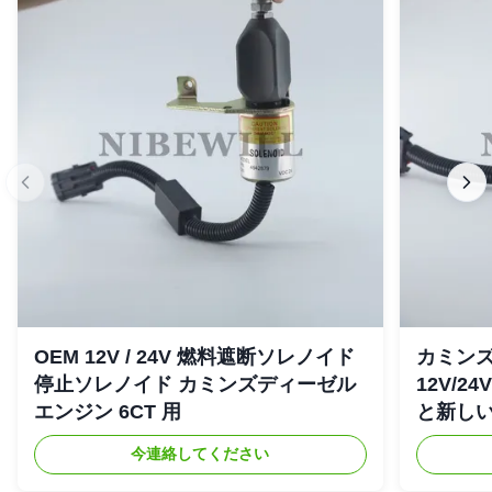
OEM 12V / 24V 燃料遮断ソレノイド
カミンズ 
停止ソレノイド カミンズディーゼル
12V/2
エンジン 6CT 用
と新し
今連絡してください