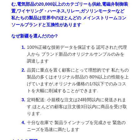
む,電気部品の20,000以上のカテゴリーも供給,電磁弁制御装
置,ワイヤリング・ハーネス,リレー,ガソリンモーターなど
私たちの製品は世界中のほとんどの メインストリームコン
ソールブランドと互換性があります
なぜ新疆を選んだのか?
100%正確な技術データを保証する 認可された代理
人から ブランド新品のオリジナルサンプルのみを
調達します
品質に重点を置く顧客にとって理想的です 私たちの
製品の多くはオリジナル部品の 80%以上の性能を上
げていますが,オリジナル価格の1/3以下でのみコス
トを大幅に削減することができます.
定時配送: 小規模な注文は24時間以内に発送されま
す.ほとんどの顧客は注文後3日以内に商品を受け取
ります.
十分な在庫で 製品ラインナップを完成させ 緊急の
ニーズを迅速に満たします