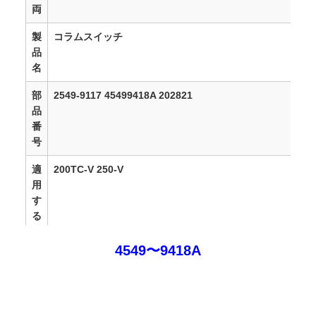
両
製
コラムスイッチ
品
名
部
2549-9117 45499418A 202821
品
番
号
適
200TC-V 250-V
用
す
る
保
3〜18ヶ月
4549〜9418A
証
配
支払いを受けた後 1-3 営業日
達