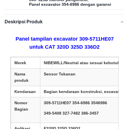
Panel excavator 354-6986 dengan garansi
Deskripsi Produk
Panel tampilan excavator 309-5711HE07
untuk CAT 320D 325D 336D2
Merek
NIBEWILL/Neutral atau sesuai kebutuhan
Nama
Sensor Tekanan
produk
Kendaraan
Bagian kendaraan konstruksi, excavator, d
Nomor
309-5711HE07 354-6986 3546986
Bagian
349-5408 327-7482 386-3457
Aplikasi
E320D 325D 336D2