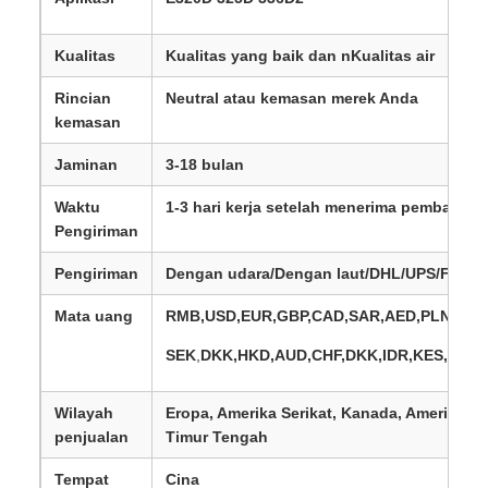
Kualitas
Kualitas yang baik dan n
Kualitas air
Rincian
Neutral atau kemasan merek Anda
kemasan
Jaminan
3-18 bulan
Waktu
1-3 hari kerja setelah menerima pembayara
Pengiriman
Pengiriman
Dengan udara/Dengan laut/DHL/UPS/Fedex
Mata uang
RMB,USD,EUR,GBP,CAD,SAR,AED,PLN,TRY
SEK
,
DKK,HKD,AUD,CHF,DKK,IDR,KES,MXN
Wilayah
Eropa, Amerika Serikat, Kanada, Amerika Sel
penjualan
Timur Tengah
Tempat
Cina