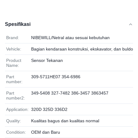
Spesifikasi
Brand:
NIBEWILL/Netral atau sesuai kebutuhan
Vehicle:
Bagian kendaraan konstruksi, ekskavator, dan buldose
Product
Sensor Tekanan
Name:
Part
309-5711HE07 354-6986
number:
Part
349-5408 327-7482 386-3457 3863457
number2:
Application:
320D 325D 336D2
Quality:
Kualitas bagus dan kualitas normal
Condition:
OEM dan Baru