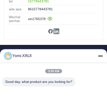
tel:
15778443781
ada apa:
8615778443781
Wechat
xin1765378
wechat:
Tautan Cepat
Yomi-XINJI
Rumah
Produk
3:50 AM
Tentang Kita
Tur Pabrik
Good day, what product are you looking for?
Kontrol Kualitas
Hubungi Kami
Minta Kutipan