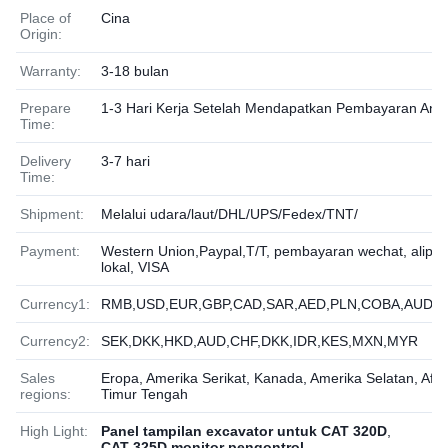
Place of
Cina
Origin:
Warranty:
3-18 bulan
Prepare
1-3 Hari Kerja Setelah Mendapatkan Pembayaran And
Time:
Delivery
3-7 hari
Time:
Shipment:
Melalui udara/laut/DHL/UPS/Fedex/TNT/
Payment:
Western Union,Paypal,T/T, pembayaran wechat, alipay
lokal, VISA
Currency1:
RMB,USD,EUR,GBP,CAD,SAR,AED,PLN,COBA,AUD,J
Currency2:
SEK,DKK,HKD,AUD,CHF,DKK,IDR,KES,MXN,MYR
Sales
Eropa, Amerika Serikat, Kanada, Amerika Selatan, Afri
regions:
Timur Tengah
High Light:
Panel tampilan excavator untuk CAT 320D
,
CAT 325D monitor pengontrol
,