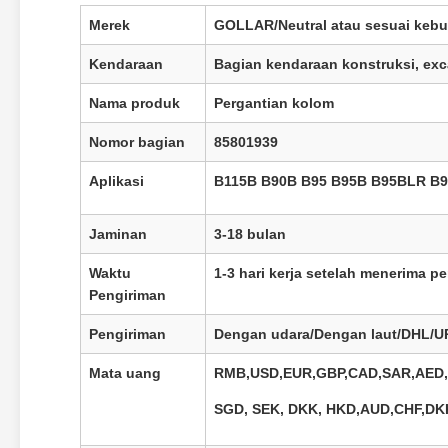
Merek
GOLLAR/Neutral atau sesuai keb
Kendaraan
Bagian kendaraan konstruksi, exc
Nama produk
Pergantian kolom
Nomor bagian
85801939
Aplikasi
B115B B90B B95 B95B B95BLR B
Jaminan
3-18 bulan
Waktu
1-3 hari kerja setelah menerima 
Pengiriman
Pengiriman
Dengan udara/Dengan laut/DHL/U
Mata uang
RMB,USD,EUR,GBP,CAD,SAR,AED,
SGD, SEK, DKK, HKD,
AUD,CHF,DK