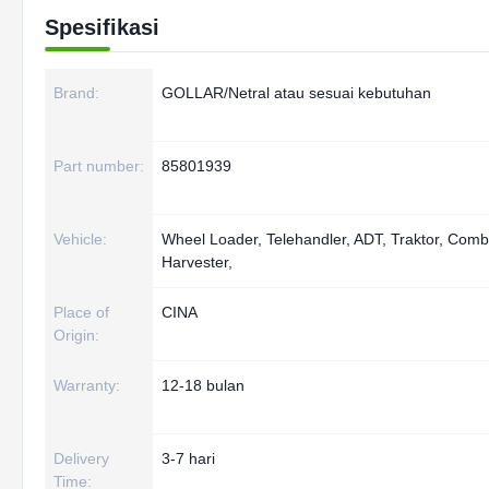
Spesifikasi
Brand:
GOLLAR/Netral atau sesuai kebutuhan
Part number:
85801939
Vehicle:
Wheel Loader, Telehandler, ADT, Traktor, Comb
Harvester,
Place of
CINA
Origin:
Warranty:
12-18 bulan
Delivery
3-7 hari
Time: