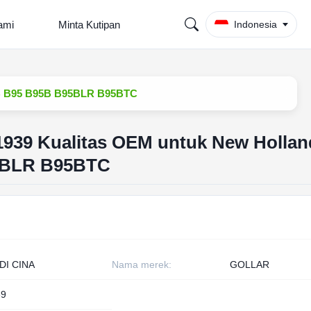
ami
Minta Kutipan
Indonesia
0B B95 B95B B95BLR B95BTC
1939 Kualitas OEM untuk New Holla
5BLR B95BTC
DI CINA
Nama merek:
GOLLAR
39