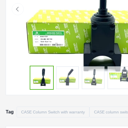
Tag
CASE Column Switch with warranty
CASE column switc