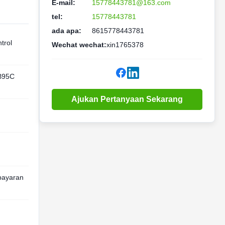
E-mail:
15778443781@163.com
tel:
15778443781
ada apa:
8615778443781
trol
Wechat wechat:
xin1765378
B95C
Ajukan Pertanyaan Sekarang
bayaran