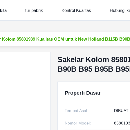
kita
tur pabrik
Kontrol Kualitas
Hubungi k
r Kolom 85801939 Kualitas OEM untuk New Holland B115B B9
Sakelar Kolom 8580
B90B B95 B95B B9
Properti Dasar
Tempat Asal:
DIBUAT 
Nomor Model:
858019