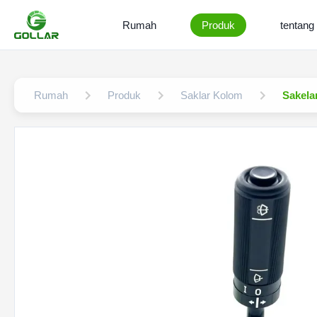
Rumah
Produk
tentang 
Rumah
Produk
Saklar Kolom
Sakela