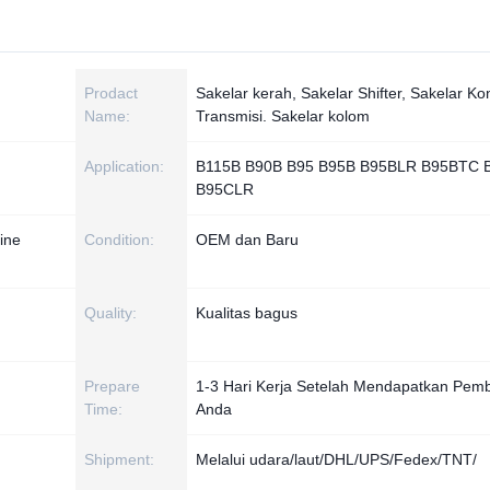
Prodact
Sakelar kerah, Sakelar Shifter, Sakelar Kon
Name:
Transmisi. Sakelar kolom
Application:
B115B B90B B95 B95B B95BLR B95BTC 
B95CLR
ine
Condition:
OEM dan Baru
Quality:
Kualitas bagus
Prepare
1-3 Hari Kerja Setelah Mendapatkan Pem
Time:
Anda
Shipment:
Melalui udara/laut/DHL/UPS/Fedex/TNT/