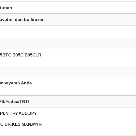
utuhan
avator, dan bulldozer
95BTC B95C B95CLR
pembayaran Anda
PS/Fedex/TNT/
PLN,TRY,AUD,JPY
K,IDR,KES,MXN,MYR