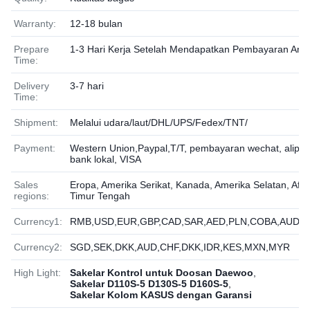
Warranty:
12-18 bulan
Prepare
1-3 Hari Kerja Setelah Mendapatkan Pembayaran And
Time:
Delivery
3-7 hari
Time:
Shipment:
Melalui udara/laut/DHL/UPS/Fedex/TNT/
Payment:
Western Union,Paypal,T/T, pembayaran wechat, alipay
bank lokal, VISA
Sales
Eropa, Amerika Serikat, Kanada, Amerika Selatan, Afri
regions:
Timur Tengah
Currency1:
RMB,USD,EUR,GBP,CAD,SAR,AED,PLN,COBA,AUD,J
Currency2:
SGD,SEK,DKK,AUD,CHF,DKK,IDR,KES,MXN,MYR
High Light:
Sakelar Kontrol untuk Doosan Daewoo
,
Sakelar D110S-5 D130S-5 D160S-5
,
Sakelar Kolom KASUS dengan Garansi