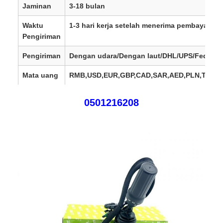
Jaminan
3-18 bulan
Waktu
1-3 hari kerja setelah menerima pembayaran
Pengiriman
Pengiriman
Dengan udara/Dengan laut/DHL/UPS/Fedex/T
Mata uang
RMB,USD,EUR,GBP,CAD,SAR,AED,PLN,TRY,A
SGD, SEK, DKK,
0501216208
HKD,
AUD,CHF,DKK,IDR,KES,MXN,MYR
Wilayah
Eropa, Amerika Serikat, Kanada, Amerika Sela
penjualan
Afrika, Timur Tengah