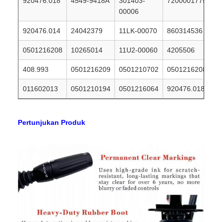
920476.018
4549-9418A
301403-
7200001775
00006
920476.014
24042379
11LK-00070
860314536
0501216208
10265014
11U2-00060
4205506
408.993
0501216209
0501210702
0501216208
011602013
0501210194
0501216064
920476.018
Pertunjukan Produk