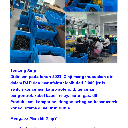
Tentang Xinji
Didirikan pada tahun 2021, Xinji mengkhususkan diri
dalam R&D dan manufaktur lebih dari 2.000 jenis
switch kombinasi.katup solenoid, tampilan,
pengontrol, kabel kabel, relay, motor gas, dll
Produk kami kompatibel dengan sebagian besar merek
konsol utama di seluruh dunia.
Mengapa Memilih Xinji?