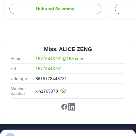
Hubungi Sekarang
Miss. ALICE ZENG
E-mail:
15778443781@163.com
tel:
15778443781
ada apa:
8615778443781
Wechat
xin1765378
wechat:
Tautan Cepat