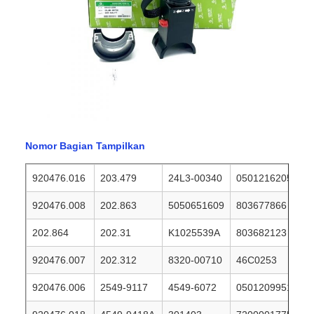
Nomor Bagian Tampilkan
920476.016
203.479
24L3-00340
0501216205
920476.008
202.863
5050651609
803677866
202.864
202.31
K1025539A
803682123
920476.007
202.312
8320-00710
46C0253
920476.006
2549-9117
4549-6072
0501209951