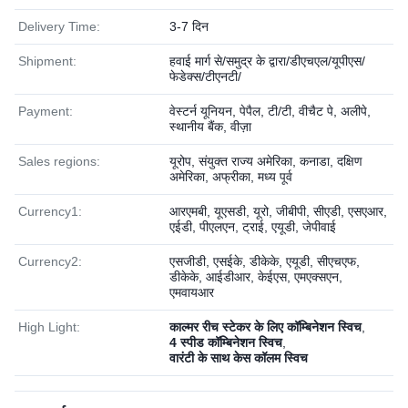
Delivery Time:
3-7 दिन
Shipment:
हवाई मार्ग से/समुद्र के द्वारा/डीएचएल/यूपीएस/
फेडेक्स/टीएनटी/
Payment:
वेस्टर्न यूनियन, पेपैल, टी/टी, वीचैट पे, अलीपे,
स्थानीय बैंक, वीज़ा
Sales regions:
यूरोप, संयुक्त राज्य अमेरिका, कनाडा, दक्षिण
अमेरिका, अफ्रीका, मध्य पूर्व
Currency1:
आरएमबी, यूएसडी, यूरो, जीबीपी, सीएडी, एसएआर,
एईडी, पीएलएन, ट्राई, एयूडी, जेपीवाई
Currency2:
एसजीडी, एसईके, डीकेके, एयूडी, सीएचएफ,
डीकेके, आईडीआर, केईएस, एमएक्सएन,
एमवायआर
High Light:
काल्मर रीच स्टेकर के लिए कॉम्बिनेशन स्विच
,
4 स्पीड कॉम्बिनेशन स्विच
,
वारंटी के साथ केस कॉलम स्विच