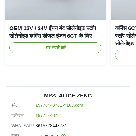
OEM 12V / 24V ईंधन बंद सोलेनोइड स्टॉप
कमिंस 6C
सोलेनोइड कमिंस डीजल इंजन 6CT के लिए
स्टॉप सो
सोलेनोइड
अब संपर्क करें
Miss. ALICE ZENG
ईमेल:
15778443781@163.com
टेलीफोन:
15778443781
WHATSAPP:
8615778443781
वीचैट: