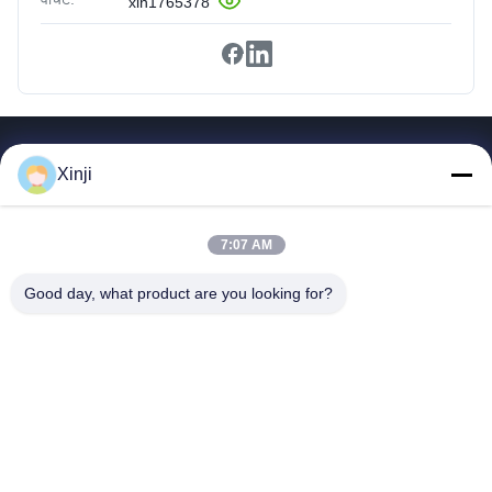
xin1765378
त्वरित लिंक
Xinji
घर
उत्पादों
7:07 AM
हमारे बारे में
फ़ैक्टरी दौरा
Good day, what product are you looking for?
गुणवत्ता नियंत्रण
हमसे संपर्क करें
उद्धरण मांगें
Guangzhou Xinji Machinery Equipment Co., Ltd.
86--15778443781