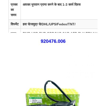
प्रसव
आपका भुगतान प्राप्त करने के बाद 1-3 कार्य दिवस
का
समय
शिपमेंट
हवा से/समुद्र से/DHL/UPS/Fedex/TNT/
मुद्रा
RMB,USD,EUR,GBP,CAD,SAR,AED,PLN,TRY,AUD,JP
920476.006
SGD,SEK,DKK,HKD,
AUD,CHF,DKK,IDR,KES,MXN,MY
बिक्री
यूरोप, संयुक्त राज्य अमेरिका, कनाडा, दक्षिण अमेरिका, अफ्रीका, मध्य पूर्व
क्षेत्र