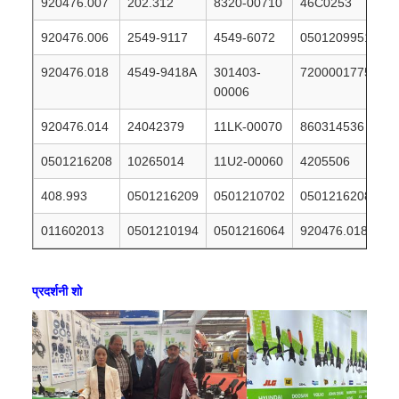
920476.007
202.312
8320-00710
46C0253
920476.006
2549-9117
4549-6072
0501209951
920476.018
4549-9418A
301403-
7200001775
00006
920476.014
24042379
11LK-00070
860314536
0501216208
10265014
11U2-00060
4205506
408.993
0501216209
0501210702
0501216208
011602013
0501210194
0501216064
920476.018
प्रदर्शनी शो