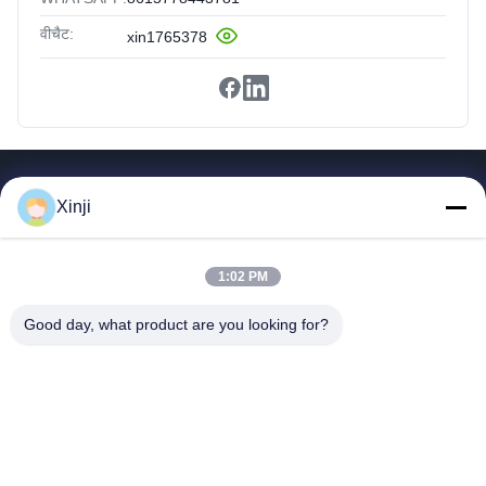
वीचैट:
xin1765378
त्वरित लिंक
Xinji
घर
उत्पादों
1:02 PM
हमारे बारे में
फ़ैक्टरी दौरा
Good day, what product are you looking for?
गुणवत्ता नियंत्रण
हमसे संपर्क करें
उद्धरण मांगें
Guangzhou Xinji Machinery Equipment Co., Ltd.