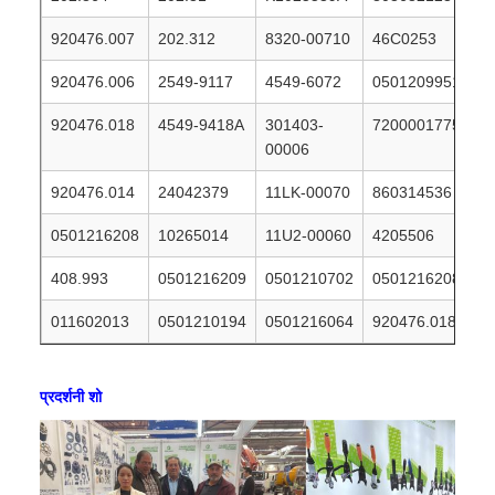
920476.007
202.312
8320-00710
46C0253
920476.006
2549-9117
4549-6072
0501209951
920476.018
4549-9418A
301403-
7200001775
00006
920476.014
24042379
11LK-00070
860314536
0501216208
10265014
11U2-00060
4205506
408.993
0501216209
0501210702
0501216208
011602013
0501210194
0501216064
920476.018
प्रदर्शनी शो