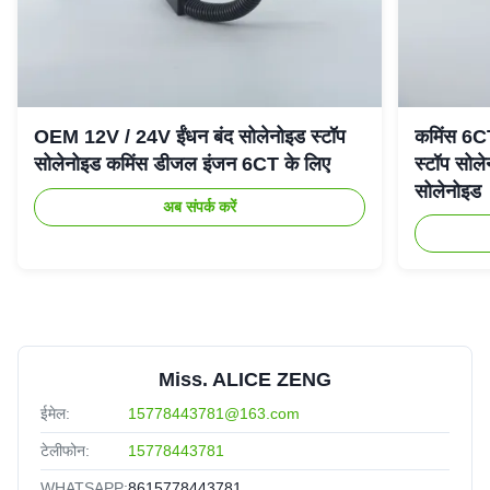
OEM 12V / 24V ईंधन बंद सोलेनोइड स्टॉप
कमिंस 6C
सोलेनोइड कमिंस डीजल इंजन 6CT के लिए
स्टॉप सो
सोलेनोइड
अब संपर्क करें
Miss. ALICE ZENG
ईमेल:
15778443781@163.com
टेलीफोन:
15778443781
WHATSAPP:
8615778443781