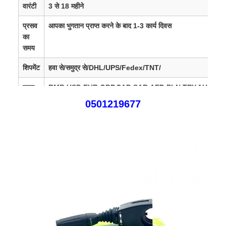
वारंटी
3 से 18 महीने
प्रसव
आपका भुगतान प्राप्त करने के बाद 1-3 कार्य दिवस
का
समय
शिपमेंट
हवा से/समुद्र से/DHL/UPS/Fedex/TNT/
मुद्रा
RMB,USD,EUR,GBP,CAD,SAR,AED,PLN,TRY,AUD,JP
0501219677
SGD,SEK,DKK,HKD,
AUD,CHF,DKK,IDR,KES,MXN,MY
बिक्री
यूरोप, संयुक्त राज्य अमेरिका, कनाडा, दक्षिण अमेरिका, अफ्रीका, मध्य पूर्व
क्षेत्र