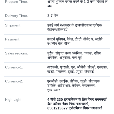
Prepare Time:
अपना भुगतान प्राप्त करने के 1-3 कार्य दिवसों के
बाद
Delivery Time:
3-7 दिन
Shipment:
हवाई मार्ग से/समुद्र के द्वारा/डीएचएल/यूपीएस/
फेडेक्स/टीएनटी/
Payment:
वेस्टर्न यूनियन, पेपैल, टी/टी, वीचैट पे, अलीपे,
स्थानीय बैंक, वीज़ा
Sales regions:
यूरोप, संयुक्त राज्य अमेरिका, कनाडा, दक्षिण
अमेरिका, अफ्रीका, मध्य पूर्व
Currency1:
आरएमबी, यूएसडी, यूरो, जीबीपी, सीएडी, एसएआर,
एईडी, पीएलएन, ट्राई, एयूडी, जेपीवाई
Currency2:
एसजीडी, एसईके, डीकेके, एयूडी, सीएचएफ,
डीकेके, आईडीआर, केईएस, एमएक्सएन,
एमवायआर
High Light:
4 बीपी-230 ट्रांसमिशन के लिए गियर चयनकर्ता
,
केस कॉलम स्विच गियर चयनकर्ता
,
0501219677 ट्रांसमिशन गियर चयनकर्ता