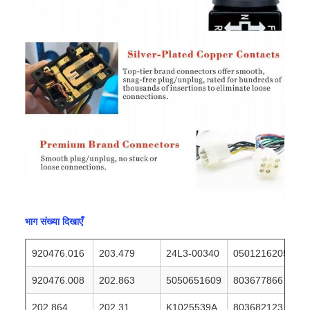
भाग संख्या दिखाएँ
920476.016
203.479
24L3-00340
0501216205
920476.008
202.863
5050651609
803677866
202.864
202.31
K1025539A
803682123