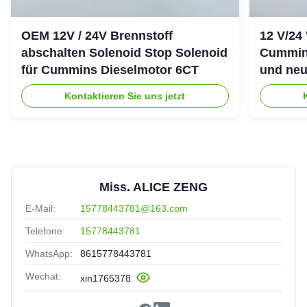
OEM 12V / 24V Brennstoff
12 V/24
abschalten Solenoid Stop Solenoid
Cummin
für Cummins Dieselmotor 6CT
und neu
Kontaktieren Sie uns jetzt
Miss. ALICE ZENG
E-Mail:
15778443781@163.com
Telefone:
15778443781
WhatsApp:
8615778443781
Wechat:
xin1765378