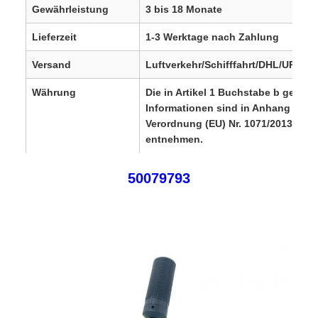
Gewährleistung
3 bis 18 Monate
Lieferzeit
1-3 Werktage nach Zahlung
Versand
Luftverkehr/Schifffahrt/DHL/UPS/F
Währung
Die in Artikel 1 Buchstabe b genan
Informationen sind in Anhang I der
Verordnung (EU) Nr. 1071/2013 zu
entnehmen.
SGD, SEK, DKK, HKD,
AUD, CHF, DKK
50079793
KES, MXN, MYR
Vertriebsregionen
Europa, USA, Kanada, Südamerika, A
Naher Osten