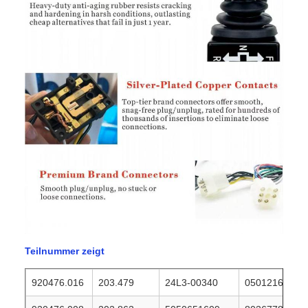
Teilnummer zeigt
920476.016
203.479
24L3-00340
0501216205