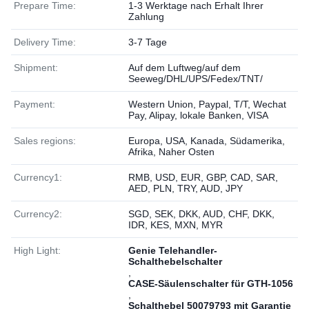
Prepare Time:
1-3 Werktage nach Erhalt Ihrer
Zahlung
Delivery Time:
3-7 Tage
Shipment:
Auf dem Luftweg/auf dem
Seeweg/DHL/UPS/Fedex/TNT/
Payment:
Western Union, Paypal, T/T, Wechat
Pay, Alipay, lokale Banken, VISA
Sales regions:
Europa, USA, Kanada, Südamerika,
Afrika, Naher Osten
Currency1:
RMB, USD, EUR, GBP, CAD, SAR,
AED, PLN, TRY, AUD, JPY
Currency2:
SGD, SEK, DKK, AUD, CHF, DKK,
IDR, KES, MXN, MYR
High Light:
Genie Telehandler-
Schalthebelschalter
,
CASE-Säulenschalter für GTH-1056
,
Schalthebel 50079793 mit Garantie