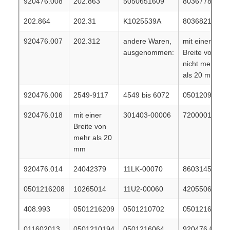
920476.008
202.863
5050651609
803677866
202.864
202.31
K1025539A
803682123
920476.007
202.312
andere Waren,
mit einer
ausgenommen:
Breite von
nicht mehr
als 20 mm
920476.006
2549-9117
4549 bis 6072
0501209951
920476.018
mit einer
301403-00006
7200001775
Breite von
mehr als 20
mm
920476.014
24042379
11LK-00070
860314536
0501216208
10265014
11U2-00060
4205506
408.993
0501216209
0501210702
0501216208
011602013
0501210194
0501216064
920476.018