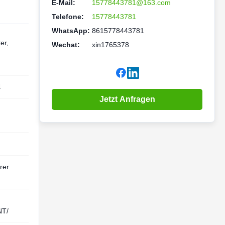
E-Mail:
15778443781@163.com
Telefone:
15778443781
WhatsApp:
8615778443781
er,
Wechat:
xin1765378
4
Jetzt Anfragen
rer
NT/