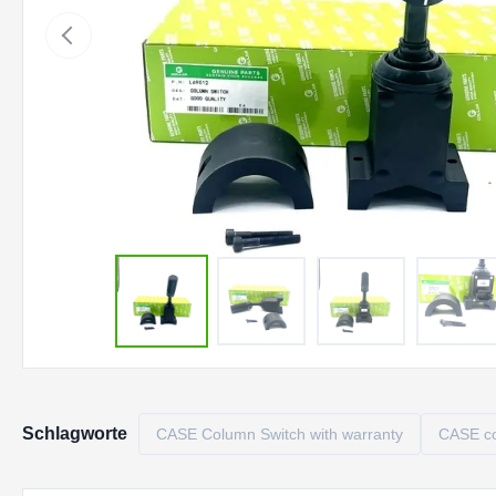
Schlagworte
CASE Column Switch with warranty
CASE co