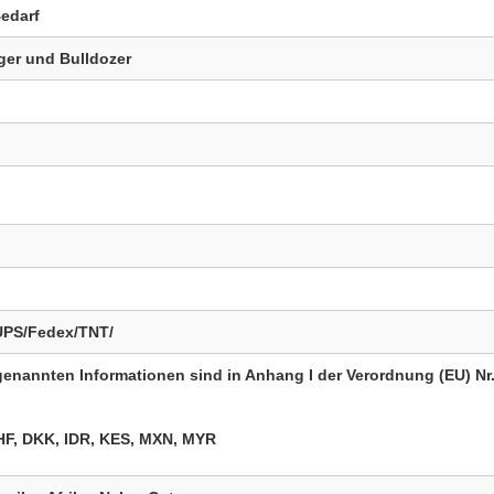
edarf
ger und Bulldozer
/UPS/Fedex/TNT/
 genannten Informationen sind in Anhang I der Verordnung (EU) Nr
F, DKK, IDR, KES, MXN, MYR