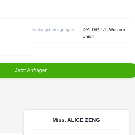
Zahlungsbedingungen:
D/A, D/P, T/T, Western
Union
J
e
t
z
t
A
n
f
r
a
g
e
n
Miss. ALICE ZENG