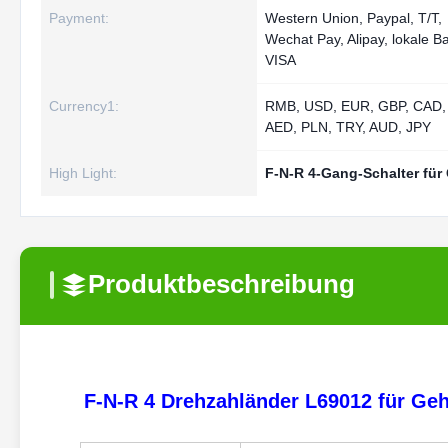
Payment:
Western Union, Paypal, T/T,
Wechat Pay, Alipay, lokale B
VISA
Currency1:
RMB, USD, EUR, GBP, CAD,
AED, PLN, TRY, AUD, JPY
High Light:
F-N-R 4-Gang-Schalter für
Produktbeschreibung
F-N-R 4 Drehzahländer L69012 für Ge