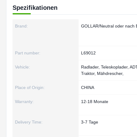
Spezifikationen
Brand:
GOLLAR/Neutral oder nach 
Part number:
L69012
Vehicle:
Radlader, Teleskoplader, ADT
Traktor, Mähdrescher,
Place of Origin:
CHINA
Warranty:
12-18 Monate
Delivery Time:
3-7 Tage