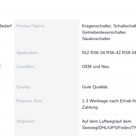
Bedarf
Prodact Name:
Kragenschalter, Schaltschalt
Getriebesteuerschalter.
Säulenschalter
Application:
552 RS6-34 RS6-42 RS8-4
,
Condition:
OEM und Neu
Quality:
Gute Qualität
Prepare Time:
1-3 Werktage nach Erhalt Ih
Zahlung
Shipment:
Auf dem Luftweg/auf dem
Seeweg/DHL/UPS/Fedex/T