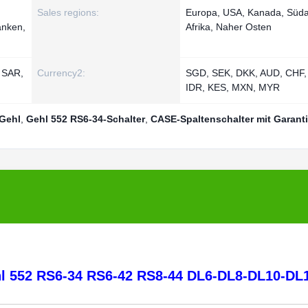
Sales regions:
Europa, USA, Kanada, Süda
anken,
Afrika, Naher Osten
 SAR,
Currency2:
SGD, SEK, DKK, AUD, CHF,
IDR, KES, MXN, MYR
 Gehl
,
Gehl 552 RS6-34-Schalter
,
CASE-Spaltenschalter mit Garant
hl 552 RS6-34 RS6-42 RS8-44 DL6-DL8-DL10-DL