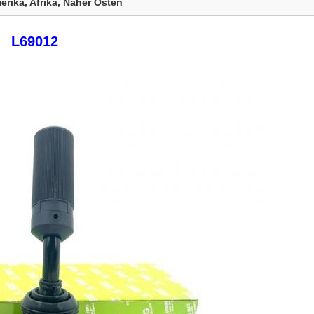
rika, Afrika, Naher Osten
L69012