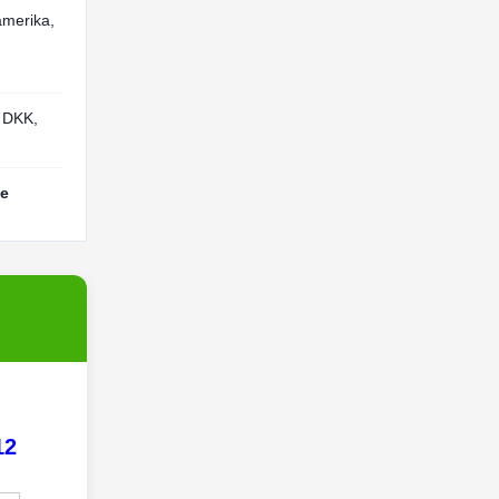
merika,
 DKK,
ie
12