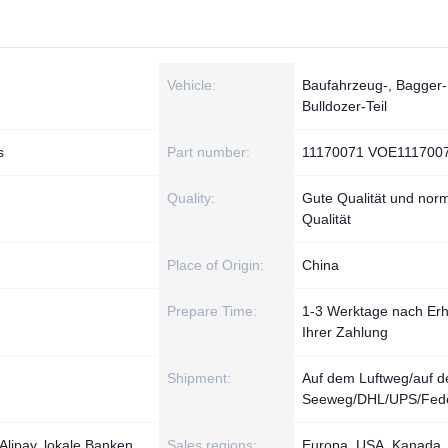
Vehicle:
Baufahrzeug-, Bagger-
Bulldozer-Teil
s
Part number:
11170071 VOE111700
Quality:
Gute Qualität und nor
Qualität
Place of Origin:
China
Prepare Time:
1-3 Werktage nach Erh
Ihrer Zahlung
Shipment:
Auf dem Luftweg/auf 
Seeweg/DHL/UPS/Fed
Alipay, lokale Banken,
Sales regions:
Europa, USA, Kanada,