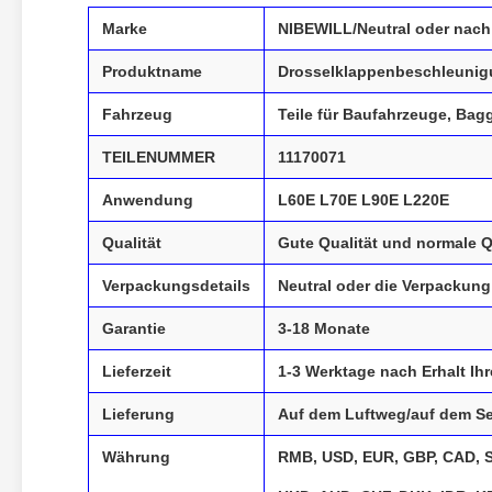
Marke
NIBEWILL/Neutral oder nach
Produktname
Drosselklappenbeschleuni
Fahrzeug
Teile für Baufahrzeuge, Bag
TEILENUMMER
11170071
Anwendung
L60E L70E L90E L220E
Qualität
Gute Qualität und normale Q
Verpackungsdetails
Neutral oder die Verpackung
Garantie
3-18 Monate
Lieferzeit
1-3 Werktage nach Erhalt Ih
Lieferung
Auf dem Luftweg/auf dem S
Währung
RMB, USD, EUR, GBP, CAD, S