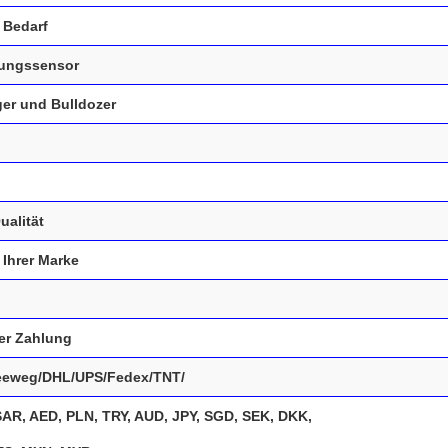
 Bedarf
gungssensor
ger und Bulldozer
ualität
 Ihrer Marke
rer Zahlung
eeweg/DHL/UPS/Fedex/TNT/
AR, AED, PLN, TRY, AUD, JPY, SGD, SEK, DKK,