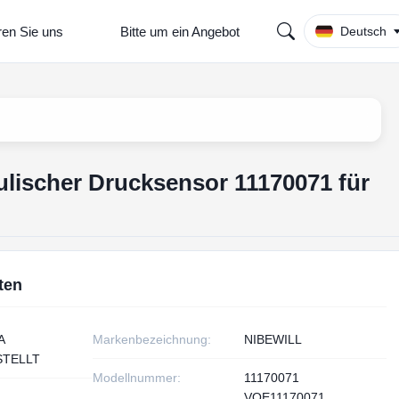
ren Sie uns
Bitte um ein Angebot
Deutsch
lischer Drucksensor 11170071 für
ten
A
Markenbezeichnung:
NIBEWILL
TELLT
Modellnummer:
11170071
VOE11170071