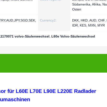
Südamerika, Afrika, N
Osten
RY,AUD,JPY,SGD,SEK,
Currency2:
DKK, HKD, AUD, CHF,
IDR, KES, MXN, MYR
11170071 volvo-Säulenwechsel
,
L60e Volvo-Säulenwechsel
or für L60E L70E L90E L220E Radlader
umaschinen