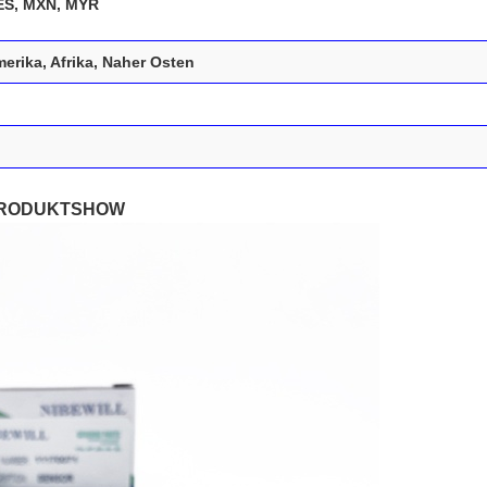
KES, MXN, MYR
rika, Afrika, Naher Osten
RODUKTSHOW