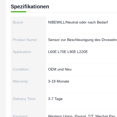
Spezifikationen
Brand:
NIBEWILL/Neutral oder nach Bedarf
Prodact Name:
Sensor zur Beschleunigung des Drosseln
Application:
L60E L70E L90E L220E
Condition:
OEM und Neu
Warranty:
3-18 Monate
Delivery Time:
3-7 Tage
Payment:
Western Union, Paypal, T/T, Wechat Pay, 