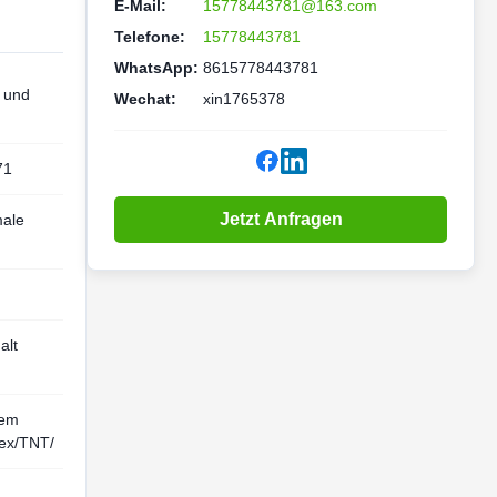
E-Mail:
15778443781@163.com
Telefone:
15778443781
WhatsApp:
8615778443781
 und
Wechat:
xin1765378
71
Jetzt Anfragen
male
alt
dem
ex/TNT/