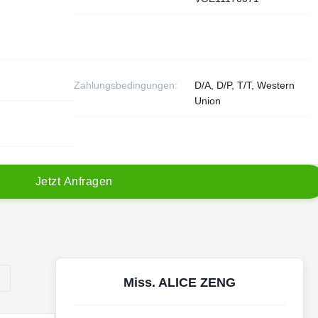
Zahlungsbedingungen:
D/A, D/P, T/T, Western
Union
J
e
t
z
t
A
n
f
r
a
g
e
n
Miss. ALICE ZENG