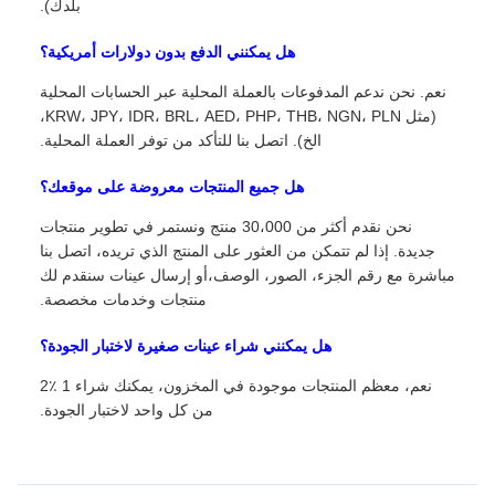
بلدك).
هل يمكنني الدفع بدون دولارات أمريكية؟
نعم. نحن ندعم المدفوعات بالعملة المحلية عبر الحسابات المحلية
(مثل KRW، JPY، IDR، BRL، AED، PHP، THB، NGN، PLN،
الخ). اتصل بنا للتأكد من توفر العملة المحلية.
هل جميع المنتجات معروضة على موقعك؟
نحن نقدم أكثر من 30،000 منتج ونستمر في تطوير منتجات
جديدة. إذا لم تتمكن من العثور على المنتج الذي تريده، اتصل بنا
مباشرة مع رقم الجزء، الصور، الوصف،أو إرسال عينات سنقدم لك
منتجات وخدمات مخصصة.
هل يمكنني شراء عينات صغيرة لاختبار الجودة؟
نعم، معظم المنتجات موجودة في المخزون، يمكنك شراء 1 ٪2
من كل واحد لاختبار الجودة.