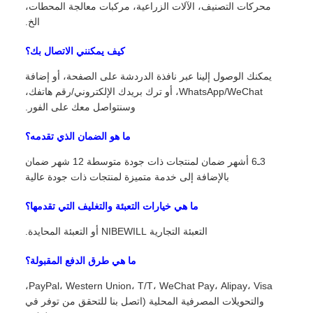
محركات التصنيف، الآلات الزراعية، مركبات معالجة المحطات،
الخ.
كيف يمكنني الاتصال بك؟
يمكنك الوصول إلينا عبر نافذة الدردشة على الصفحة، أو إضافة
WhatsApp/WeChat، أو ترك بريدك الإلكتروني/رقم هاتفك،
وسنتواصل معك على الفور.
ما هو الضمان الذي تقدمه؟
3ـ6 أشهر ضمان لمنتجات ذات جودة متوسطة 12 شهر ضمان
بالإضافة إلى خدمة متميزة لمنتجات ذات جودة عالية
ما هي خيارات التعبئة والتغليف التي تقدمها؟
التعبئة التجارية NIBEWILL أو التعبئة المحايدة.
ما هي طرق الدفع المقبولة؟
PayPal، Western Union، T/T، WeChat Pay، Alipay، Visa،
والتحويلات المصرفية المحلية (اتصل بنا للتحقق من توفر في