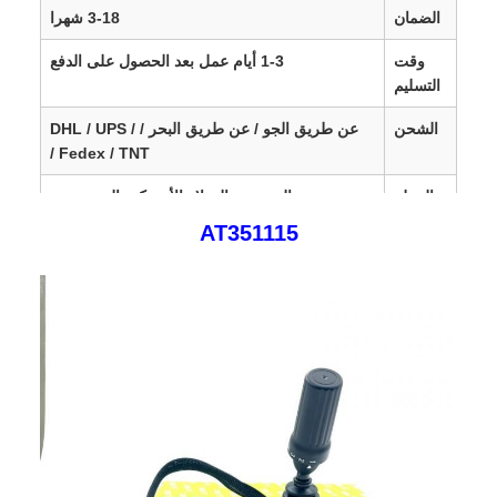
الضمان
3-18 شهرا
وقت
1-3 أيام عمل بعد الحصول على الدفع
التسليم
الشحن
عن طريق الجو / عن طريق البحر / DHL / UPS /
Fedex / TNT /
العملة
الرنمينبي،الدولار الأمريكي،اليورو،جنيه
الإسترليني،كاد،سار،إماراتي،بلين،تري،أويد،جيبيني
AT351115
SGD،SEK،DKK،HKD،
AUD، CHF، DKK، IDR،
KES، MXN، MYR
مناطق
أوروبا، الولايات المتحدة، كندا، أمريكا الجنوبية،
المبيعات
أفريقيا، الشرق الأوسط