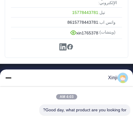
الإلكتروني:
تيل:
15778443781
واتس اب:
8615778443781
(ويتشات):
xin1765378
روابط سريعة
Xinji
بيت
منتجات
4:03 AM
معلومات عنا
جولة في المصنع
Good day, what product are you looking for?
ضبط الجودة
اتصل بنا
اطلب اقتباس