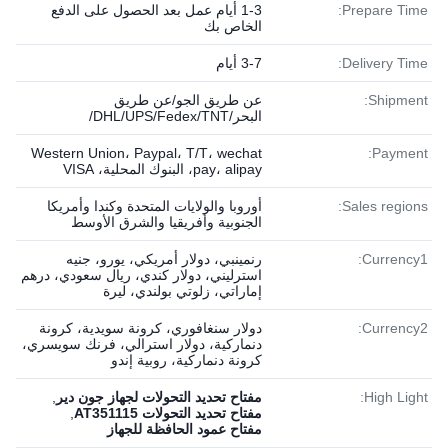
Prepare Time:
1-3 أيام عمل بعد الحصول على الدفع
الخاص بك
Delivery Time:
3-7 أيام
Shipment:
عن طريق الجو/عن طريق
البحر/DHL/UPS/Fedex/TNT/
Western Union، Paypal، T/T، wechat
Payment:
pay، alipay، البنوك المحلية، VISA
Sales regions:
أوروبا والولايات المتحدة وكندا وأمريكا
الجنوبية وأفريقيا والشرق الأوسط
Currency1:
رنمينبي، دولار أمريكي، يورو، جنيه
استرليني، دولار كندي، ريال سعودي، درهم
إماراتي، زلوتي بولندي، ليرة
Currency2:
دولار سنغافوري، كرونة سويدية، كرونة
دنماركية، دولار استرالي، فرنك سويسري،
كرونة دنماركية، روبية إندو
High Light:
مفتاح تحديد التحولات لجهاز جون دير
,
مفتاح تحديد التحولات AT351115
,
مفتاح عمود الحافظة للجهاز