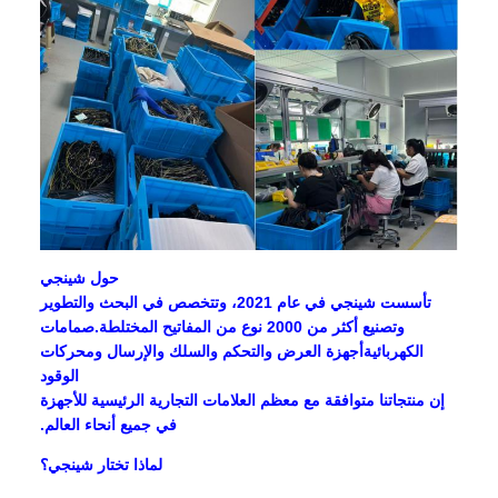
حول شينجي
تأسست شينجي في عام 2021، وتتخصص في البحث والتطوير
وتصنيع أكثر من 2000 نوع من المفاتيح المختلطة.صمامات
الكهربائيةأجهزة العرض والتحكم والسلك والإرسال ومحركات
الوقود
إن منتجاتنا متوافقة مع معظم العلامات التجارية الرئيسية للأجهزة
في جميع أنحاء العالم.
لماذا تختار شينجي؟