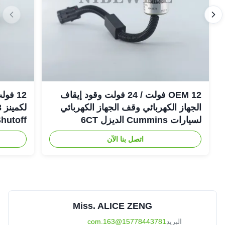
OEM 12 فولت / 24 فولت وقود إيقاف
الجهاز الكهربائي وقف الجهاز الكهربائي
لسيارات Cummins الديزل 6CT
ew Shutoff
اتصل بنا الآن
Miss. ALICE ZENG
البريد
15778443781@163.com