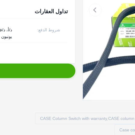
تداول العقارات
شروط الدفع:
د/أ، د/
يونيون
CASE Column Switch with warranty,CASE column s
Case co