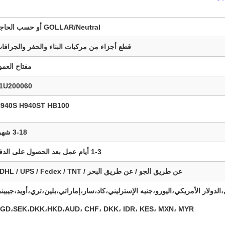
GOLLAR/Neutral أو حسب الحاجة
قطع أجزاء من مركبات البناء والحفر والجرافا
مفتاح العمو
1U200060
940S H940ST HB100
3-18 شهرا
1-3 أيام عمل بعد الحصول على الدفع
عن طريق الجو / عن طريق البحر / DHL / UPS / Fedex / TNT /
،الدولار الأمريكي،اليورو،جنيه الإسترليني،كاد،سار،إماراتي،بلين،تري،أويد،جيبين
GD،SEK،DKK،HKD،
AUD، CHF، DKK، IDR، KES، MXN، MYR