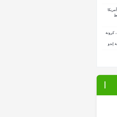
أمريكا
ط
 كرونة
 إندو