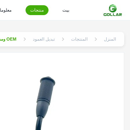
بيت
منتجات
معلوما
المنزل
المنتجات
تبديل العمود
OEM ومفتاح عمود تحديد التروس الجديد مع ضمان لمدة 12-18 شهرًا لـ H940S H940ST HB100