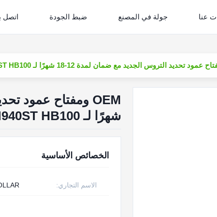
ت عنا
جولة في المصنع
ضبط الجودة
اتصل بن
شهرًا لـ H940S H940ST HB100
الخصائص الأساسية
الاسم التجاري:
OLLAR