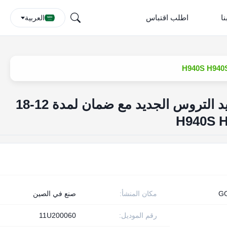
ا
اطلب اقتباس
العربية
OEM ومفتاح عمود تحديد التروس الجديد مع ضمان لمدة 12-18
G
مكان المنشأ:
صنع في الصين
رقم الموديل:
11U200060