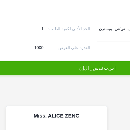
ف، تي/تي، ويسترن
الحد الأدنى لكمية الطلب:
1
القدرة على العرض:
1000
ا
س
ت
ف
س
ر
ا
ل
آ
ن
Miss. ALICE ZENG