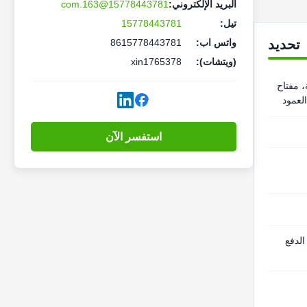
البريد الإلكتروني:
15778443781@163.com
تيل:
15778443781
تحديد
واتس اب:
8615778443781
(ويتشات):
xin1765378
، مفتاح
لعمود
استفسر الآن
الدفع