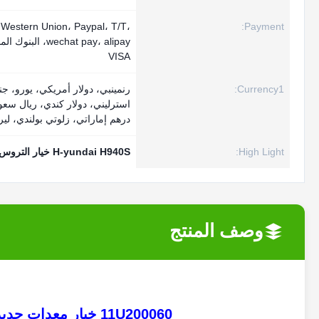
Western Union، Paypal، T/T،
Payment:
wechat pay، alipay، البن
VISA
Currency1:
رنمينبي، دولار أمريكي، يورو، جن
استرليني، دولار كندي، ريال سعو
درهم إماراتي، زلوتي بولندي، لير
High Light:
H-yundai H940S خيار التروس
وصف المنتج
11U200060 خيار معدات جديدة لـ H-Yundai H940S H940ST HB100