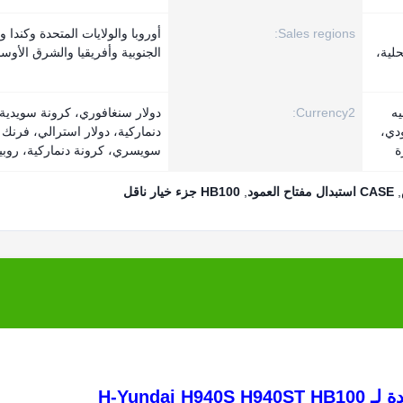
Sales regions:
أوروبا والولايات المتحدة وكندا و
وك المحلية،
الجنوبية وأفريقيا والشرق الأوس
يه
Currency2:
دولار سنغافوري، كرونة سويدية،
دي،
دنماركية، دولار استرالي، فرنك
ة
سويسري، كرونة دنماركية، روبية
,
CASE استبدال مفتاح العمود
,
HB100 جزء خيار ناقل