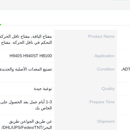
Prodact Name:
مفتاح الياقة، مفتاح ناقل الحركة
التحكم في ناقل الحركة. مفتاح ا
H940S H940ST HB100
Application:
الجرافة ذات العجلات، المناولة، ADT،
Condition:
تصنيع المعدات الأصلية والجديدة
Quality:
نوعية جيدة
Prepare Time:
1-3 أيام عمل بعد الحصول على 
الخاص بك
Shipment:
عن طريق الجو/عن طريق
البحر/DHL/UPS/Fedex/TNT/