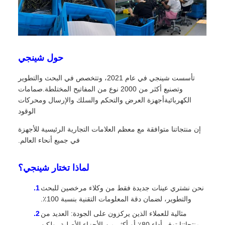
حول شينجي
تأسست شينجي في عام 2021، وتتخصص في البحث والتطوير
وتصنيع أكثر من 2000 نوع من المفاتيح المختلطة.صمامات
الكهربائيةأجهزة العرض والتحكم والسلك والإرسال ومحركات
الوقود
إن منتجاتنا متوافقة مع معظم العلامات التجارية الرئيسية للأجهزة
في جميع أنحاء العالم.
لماذا تختار شينجي؟
نحن نشتري عينات جديدة فقط من وكلاء مرخصين للبحث
والتطوير، لضمان دقة المعلومات التقنية بنسبة 100٪.
مثالية للعملاء الذين يركزون على الجودة: العديد من
منتجاتنا توفر أداء 80٪ أو أكثر من الأجزاء الأصلية، ولكن