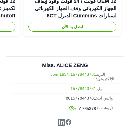
OEM 12 فولت / 24 فولت وقود إيقاف
الجهاز الكهربائي وقف الجهاز الكهربائي
لسيارات Cummins الديزل 6CT
ew Shutoff
اتصل بنا الآن
Miss. ALICE ZENG
البريد
15778443781@163.com
الإلكتروني:
تيل:
15778443781
واتس اب:
8615778443781
(ويتشات):
xin1765378