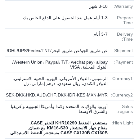
Warranty:
3-18 شهر
Prepare
1-3 أيام عمل بعد الحصول على الدفع الخاص بك
Time:
Delivery
3-7 أيام
Time:
Shipment:
عن طريق الجو/عن طريق البحر/DHL/UPS/Fedex/TNT/
Western Union، Paypal، T/T، wechat pay، alipay،
Payment:
البنوك المحلية، VISA
Currency1:
الرنمينبي، الدولار الأمريكي، اليورو، الجنيه الاسترليني،
الدولار الكندي، ريال سعودي، درهم إماراتي، زل
SEK،DKK،HKD،AUD،CHF،DKK،IDR،KES،MXN،MYR
Currency2:
Sales
أوروبا والولايات المتحدة وكندا وأمريكا الجنوبية وأفريقيا
regions:
والشرق الأوسط
High Light:
مستشعر الضغط KHR10290 للحفر CASE
,
مفتاح جهاز الاستشعار KM16-S30 مع ضمان
,
CASE CX130B CX160B مستشعر الضغط الاستبدالي