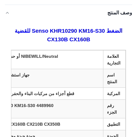
وصف المنتج
الضغط Senso KHR10290 KM16-S30 للقضية
CX130B CX160B
العلامة
NIBEWILL/Neutral أو حسب الحاجة
التجارية
اسم
جهاز استشعار ال
المنتج
المركبة
قطع أجزاء من مركبات البناء والحفر والجر
رقم
10290 KM16-S30 4489960
الجزء
التطبيق
30B CX160B CX210B CX350B
الجودة
جودة جيدة و
جودة ال