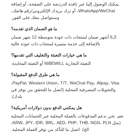
يمكنك الوصول إلينا عبر نافذة الدردشة على الصفحة، أو إضافة
WhatsApp/WeChat، أو ترك بريدك الإلكتروني/رقم هاتفك،
وسنتواصل معك على الفور.
ما هو الضمان الذي تقدمه؟
3ـ6 أشهر ضمان لمنتجات ذات جودة متوسطة 12 شهر ضمان
بالإضافة إلى خدمة متميزة لمنتجات ذات جودة عالية
ما هي خيارات التعبئة والتغليف التي تقدمها؟
التعبئة التجارية NIBEWILL أو التعبئة المحايدة.
ما هي طرق الدفع المقبولة؟
PayPal، Western Union، T/T، WeChat Pay، Alipay، Visa،
والتحويلات المصرفية المحلية (اتصل بنا للتحقق من توفر في
بلدك).
هل يمكنني الدفع بدون دولارات أمريكية؟
نعم. نحن ندعم المدفوعات بالعملة المحلية عبر الحسابات المحلية
(مثل KRW، JPY، IDR، BRL، AED، PHP، THB، NGN، PLN،
الخ). اتصل بنا للتأكد من توفر العملة المحلية.