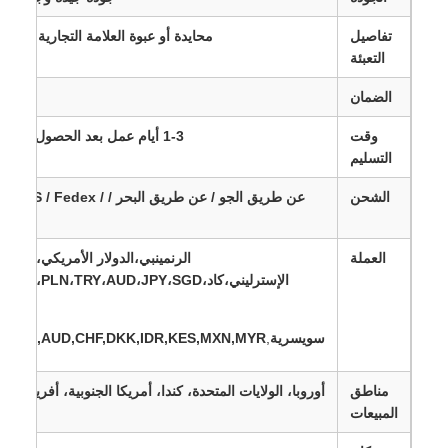
تفاصيل
محايدة أو عبوة العلامة التجارية الخاص
التعبئة
الضمان
3-18 شهرا
وقت
1-3 أيام عمل بعد الحصول على الدفع
التسليم
الشحن
عن طريق الجو / عن طريق البحر / S / Fedex
 /
العملة
الرنمينبي،الدولار الأمريكي،اليورو،
الإسترليني،كاد،SAR،AED،PLN،TRY،AUD،JPY،SGD
كو
سويسرية
,
,HKD,AUD,CHF,DKK,IDR,KES,MXN,MYR
مناطق
أوروبا، الولايات المتحدة، كندا، أمريكا الجنوبية، أفريقيا، ا
المبيعات
الأ