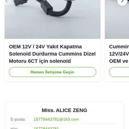
OEM 12V / 24V Yakıt Kapatma
Cummins
Solenoid Durdurma Cummins Dizel
12V/24V
Motoru 6CT için solenoid
OEM ve 
Hemen İletişime Geçin
Miss. ALICE ZENG
E-posta:
15778443781@163.com
tele:
15778443781