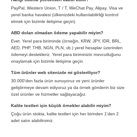
PayPal, Western Union, T / T, WeChat Pay, Alipay, Visa ve
yerel banka havalesi (ülkenizdeki kullanılabilirliği kontrol
etmek için bizimle iletişime geçin).
ABD doları olmadan ödeme yapabilir miyim?
Evet. Yerel para biriminde (örneğin, KRW, JPY, IDR, BRL,
AED, PHP, THB, NGN, PLN, vb.) yerel hesaplar üzerinden
ödemeyi destekleriz. Yerel para biriminizin mevcutluğunu
onaylamak için bizimle iletişime geçin.
Tüm ürünler web sitenizde mi gösteriliyor?
30.000'den fazla ürün sunuyoruz ve yeni ürünler
geliştirmeye devam ediyoruz.ya da örnek gönderin biz size
özel ürünler ve hizmetler sağlayacağız.
Kalite testleri için küçük örnekler alabilir miyim?
Çoğu ürün stokta, kalite testleri için her birinden 1'den 2
adet satın alabilirsiniz.