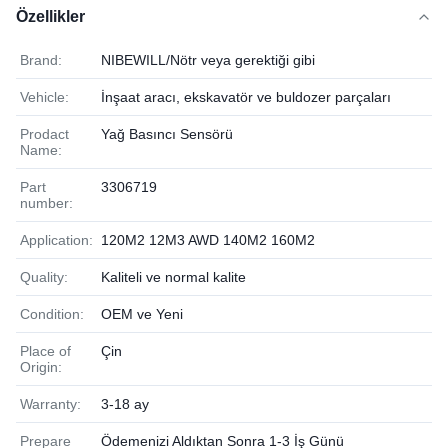
Özellikler
Brand:
NIBEWILL/Nötr veya gerektiği gibi
Vehicle:
İnşaat aracı, ekskavatör ve buldozer parçaları
Prodact
Yağ Basıncı Sensörü
Name:
Part
3306719
number:
Application:
120M2 12M3 AWD 140M2 160M2
Quality:
Kaliteli ve normal kalite
Condition:
OEM ve Yeni
Place of
Çin
Origin:
Warranty:
3-18 ay
Prepare
Ödemenizi Aldıktan Sonra 1-3 İş Günü