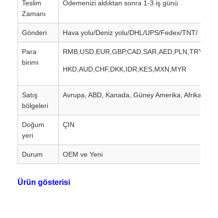
Teslim
Ödemenizi aldıktan sonra 1-3 iş günü
Zamanı
Gönderi
Hava yolu/Deniz yolu/DHL/UPS/Fedex/TNT/
Para
RMB,USD,EUR,GBP,CAD,SAR,AED,PLN,TRY,AUD
birimi
HKD,AUD,CHF,DKK,IDR,KES,MXN,MYR
Satış
Avrupa, ABD, Kanada, Güney Amerika, Afrika, Ort
bölgeleri
Doğum
ÇIN
yeri
Durum
OEM ve Yeni
Ürün gösterisi