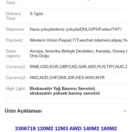
Time:
Delivery
3-7gün
Time:
Shipment:
Hava yoluyla/deniz yoluyla/DHL/UPS/Fedex/TNT/
Payment:
Western Union,Paypal,T/T,wechat ödemesi,alipay,Yere
Sales
Avrupa, Amerika Birleşik Devletleri, Kanada, Güney Ame
regions:
Orta Doğu
Currency1:
RMB,USD,EUR,GBP,CAD,SAR,AED,PLN,TRY,AUD,JPY
Currency2:
HKD,AUD,CHF,DKK,IDR,KES,MXN,MYR
High Light:
Ekskavatör Yağ Basıncı Sensörü
,
ekskavatör yüksek basınç sensörü
Ürün Açıklaması
3306719 120M2 12M3 AWD 140M2 160M2