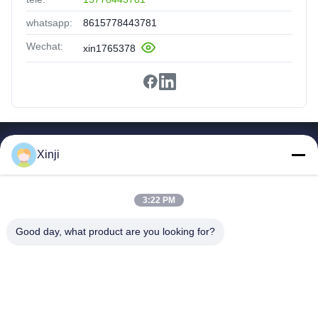
whatsapp:
8615778443781
Wechat:
xin1765378
Hızlı Bağlantılar
Xinji
Ev
Ürünler
3:22 PM
Hakkımızda
Fabrika Turu
Good day, what product are you looking for?
Kalite Kontrol
Bize Ulaşın
Bir İndirim İste
Guangzhou Xinji Machinery Equipment Co., Ltd.