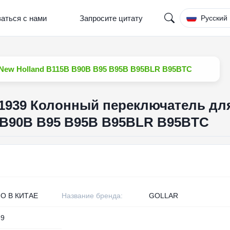
аться с нами
Запросите цитату
Русский
New Holland B115B B90B B95 B95B B95BLR B95BTC
1939 Колонный переключатель дл
 B90B B95 B95B B95BLR B95BTC
О В КИТАЕ
Название бренда:
GOLLAR
39