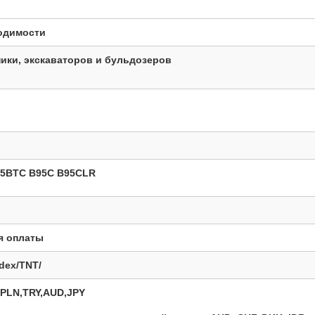
одимости
ники, экскаваторов и бульдозеров
95BTC B95C B95CLR
я оплаты
dex/TNT/
PLN,TRY,AUD,JPY