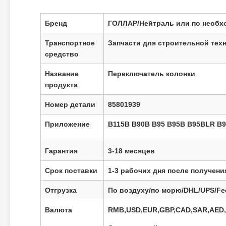
Бренд
ГОЛЛАР/Нейтраль или по необх
Транспортное
Запчасти для строительной тех
средство
Название
Переключатель колонки
продукта
Номер детали
85801939
Приложение
B115B B90B B95 B95B B95BLR B
Гарантия
3-18 месяцев
Срок поставки
1-3 рабочих дня после получени
Отгрузка
По воздуху/по морю/DHL/UPS/Fe
Валюта
RMB,USD,EUR,GBP,CAD,SAR,AED,