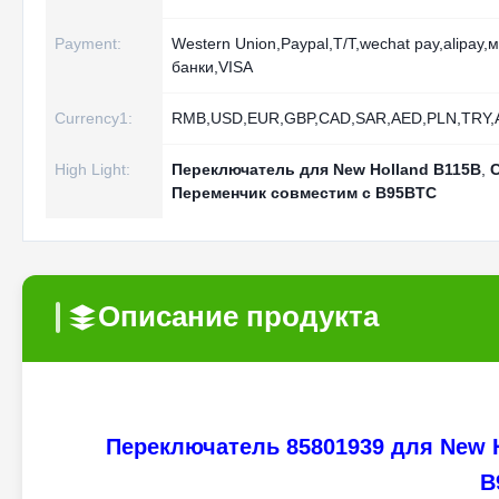
Payment:
Western Union,Paypal,T/T,wechat pay,alipay,
банки,VISA
Currency1:
RMB,USD,EUR,GBP,CAD,SAR,AED,PLN,TRY,
High Light:
Переключатель для New Holland B115B
,
Переменчик совместим с B95BTC
Описание продукта
Переключатель 85801939 для New 
B