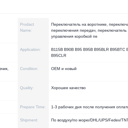
Prodact
Переключатель на воротнике, переключ
Name:
переключения передач, переключатель
управления коробкой пе
Application:
B115B B90B B95 B95B B95BLR B95BTC 
B95CLR
зчик,
Condition:
OEM и новый
Quality:
Хорошее качество
Prepare Time:
1-3 рабочих дня после получения оплат
Shipment:
По воздуху/по морю/DHL/UPS/Fedex/TN