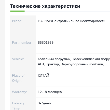
Технические характеристики
Brand:
ГОЛЛАР/Нейтраль или по необходимости
Part number:
85801939
Vehicle:
Колесный погрузчик, Телескопический погру
ADT, Трактор, Зерноуборочный комбайн,
Place of
КИТАЙ
Origin:
Warranty:
12-18 месяцев
Delivery
3-7дней
Time: