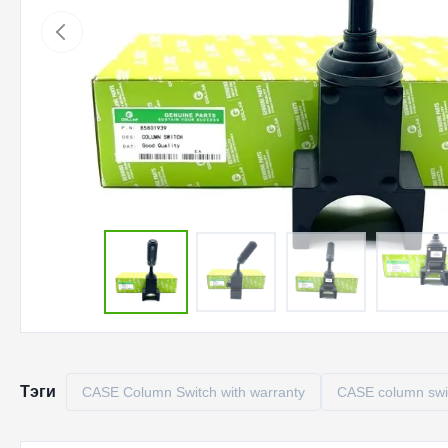
Тэги
CASE Column Switch with warranty
CASE column swit