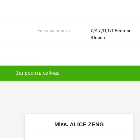
Условия оплаты:
Д/А,Д/П,Т/Т,Вестерн
Юнион
З
а
п
р
о
с
и
т
ь
с
е
й
ч
а
с
Miss. ALICE ZENG