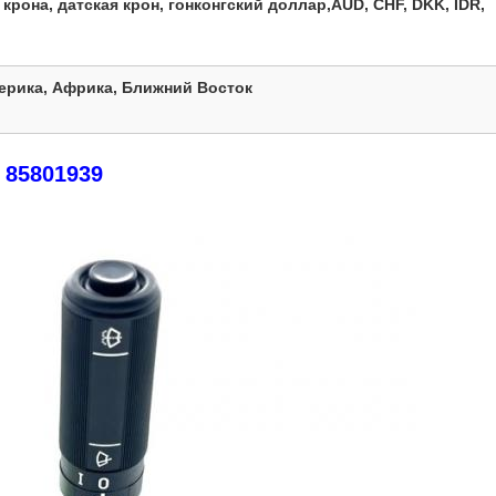
крона, датская крон, гонконгский доллар,
AUD, CHF, DKK, IDR,
ерика, Африка, Ближний Восток
85801939