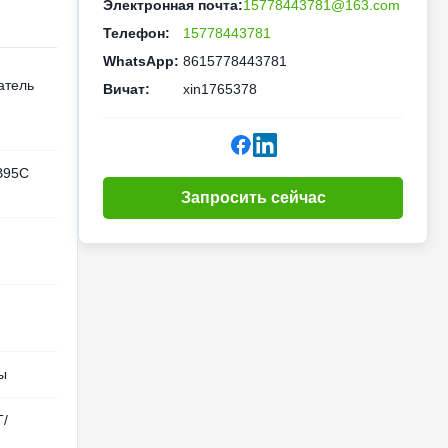
Электронная почта:
15778443781@163.com
Телефон:
15778443781
WhatsApp:
8615778443781
атель
Вичат:
xin1765378
B95C
Запросить сейчас
ы
T/