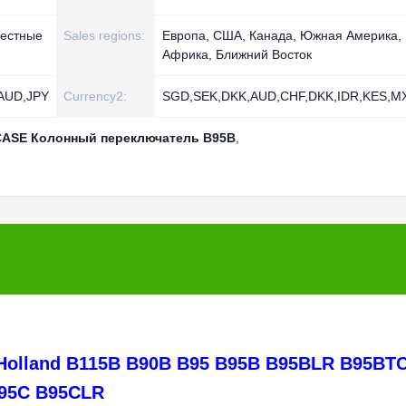
местные
Sales regions:
Европа, США, Канада, Южная Америка,
Африка, Ближний Восток
AUD,JPY
Currency2:
SGD,SEK,DKK,AUD,CHF,DKK,IDR,KES,
CASE Колонный переключатель B95B
,
Holland B115B B90B B95 B95B B95BLR B95BT
95C B95CLR