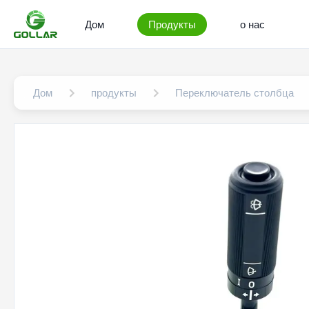
Дом
Продукты
о нас
Дом
продукты
Переключатель столбца