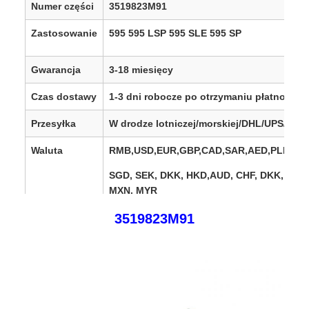
Numer części
3519823M91
Zastosowanie
595 595 LSP 595 SLE 595 SP
Gwarancja
3-18 miesięcy
Czas dostawy
1-3 dni robocze po otrzymaniu płatności
Przesyłka
W drodze lotniczej/morskiej/DHL/UPS/Fed
Waluta
RMB,USD,EUR,GBP,CAD,SAR,AED,PLN,TRY
SGD, SEK, DKK, HKD,
AUD, CHF, DKK, IDR,
MXN, MYR
3519823M91
Regiony
Europa, Stany Zjednoczone, Kanada, Ame
sprzedaży
Południowa, Afryka, Bliski Wschód