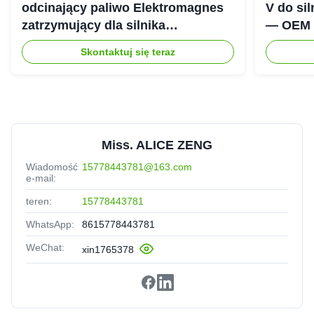
odcinający paliwo Elektromagnes
V do si
zatrzymujący dla silnika
— OEM i
wysokoprężnego Cummins 6CT
odcinaj
Skontaktuj się teraz
Miss. ALICE ZENG
Wiadomość
15778443781@163.com
e-mail:
teren:
15778443781
WhatsApp:
8615778443781
WeChat:
xin1765378