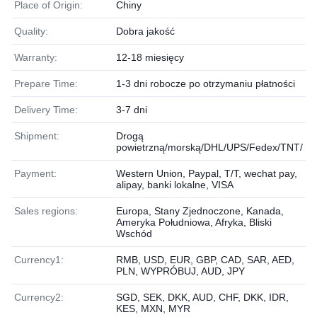
Place of Origin:
Chiny
Quality:
Dobra jakość
Warranty:
12-18 miesięcy
Prepare Time:
1-3 dni robocze po otrzymaniu płatności
Delivery Time:
3-7 dni
Shipment:
Drogą
powietrzną/morską/DHL/UPS/Fedex/TNT/
Payment:
Western Union, Paypal, T/T, wechat pay,
alipay, banki lokalne, VISA
Sales regions:
Europa, Stany Zjednoczone, Kanada,
Ameryka Południowa, Afryka, Bliski
Wschód
Currency1:
RMB, USD, EUR, GBP, CAD, SAR, AED,
PLN, WYPRÓBUJ, AUD, JPY
Currency2:
SGD, SEK, DKK, AUD, CHF, DKK, IDR,
KES, MXN, MYR