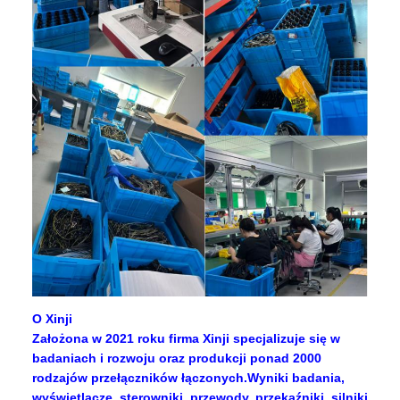
O Xinji
Założona w 2021 roku firma Xinji specjalizuje się w
badaniach i rozwoju oraz produkcji ponad 2000
rodzajów przełączników łączonych.Wyniki badania,
wyświetlacze, sterowniki, przewody, przekaźniki, silniki