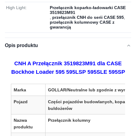
High Light:
Przełącznik koparko-ładowarki CASE
3519823M91
,
przełącznik CNH do serii CASE 595
,
przełącznik kolumnowy CASE z
gwarancją
Opis produktu
CNH A Przełącznik 3519823M91 dla CASE
Bockhoe Loader 595 595LSP 595SLE 595SP
Marka
GOLLAR/Neutralne lub zgodnie z wymaga
Pojazd
Części pojazdów budowlanych, koparek i
buldożerów
Nazwa
Przełącznik kolumny
produktu