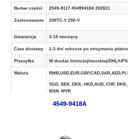
Numer części
2549-9117 45499418A 202821
Zastosowanie
200TC-V 250-V
Gwarancja
3-18 miesięcy
Czas dostawy
1-3 dni robocze po otrzymaniu płatności
Przesyłka
W drodze lotniczej/morskiej/DHL/UPS/Fed
Waluta
RMB,USD,EUR,GBP,CAD,SAR,AED,PLN,TRY
SGD, SEK, DKK, HKD,
AUD, CHF, DKK, IDR,
MXN, MYR
4549-9418A
Regiony
Europa, Stany Zjednoczone, Kanada, Ame
sprzedaży
Południowa, Afryka, Bliski Wschód