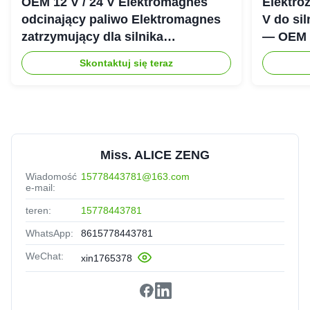
OEM 12 V / 24 V Elektromagnes
Elektro
odcinający paliwo Elektromagnes
V do si
zatrzymujący dla silnika
— OEM i
wysokoprężnego Cummins 6CT
odcinaj
Skontaktuj się teraz
Miss. ALICE ZENG
Wiadomość
15778443781@163.com
e-mail:
teren:
15778443781
WhatsApp:
8615778443781
WeChat:
xin1765378