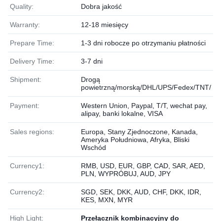
Quality:
Dobra jakość
Warranty:
12-18 miesięcy
Prepare Time:
1-3 dni robocze po otrzymaniu płatności
Delivery Time:
3-7 dni
Shipment:
Drogą
powietrzną/morską/DHL/UPS/Fedex/TNT/
Payment:
Western Union, Paypal, T/T, wechat pay,
alipay, banki lokalne, VISA
Sales regions:
Europa, Stany Zjednoczone, Kanada,
Ameryka Południowa, Afryka, Bliski
Wschód
Currency1:
RMB, USD, EUR, GBP, CAD, SAR, AED,
PLN, WYPRÓBUJ, AUD, JPY
Currency2:
SGD, SEK, DKK, AUD, CHF, DKK, IDR,
KES, MXN, MYR
High Light:
Przełącznik kombinacyjny do