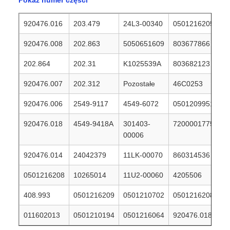
Pokaż numer części
920476.016
203.479
24L3-00340
0501216205
920476.008
202.863
5050651609
803677866
202.864
202.31
K1025539A
803682123
920476.007
202.312
Pozostałe
46C0253
920476.006
2549-9117
4549-6072
0501209951
920476.018
4549-9418A
301403-
7200001775
00006
920476.014
24042379
11LK-00070
860314536
0501216208
10265014
11U2-00060
4205506
408.993
0501216209
0501210702
0501216208
011602013
0501210194
0501216064
920476.018