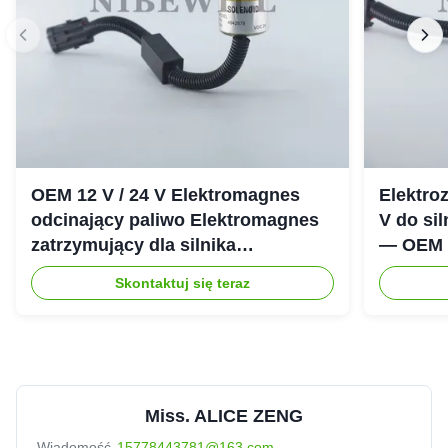
OEM 12 V / 24 V Elektromagnes
Elektro
odcinający paliwo Elektromagnes
V do si
zatrzymujący dla silnika
— OEM i
wysokoprężnego Cummins 6CT
odcinaj
Skontaktuj się teraz
Miss. ALICE ZENG
Wiadomość
15778443781@163.com