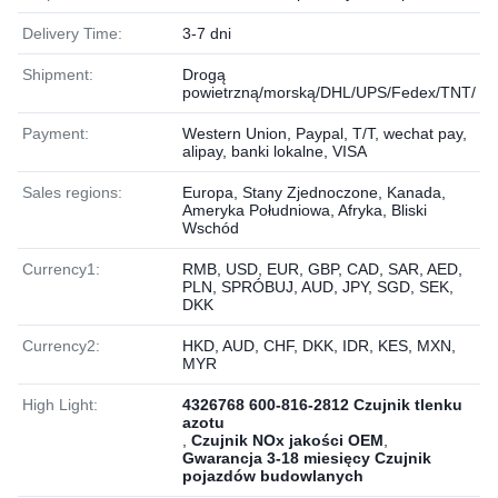
Delivery Time:
3-7 dni
Shipment:
Drogą
powietrzną/morską/DHL/UPS/Fedex/TNT/
Payment:
Western Union, Paypal, T/T, wechat pay,
alipay, banki lokalne, VISA
Sales regions:
Europa, Stany Zjednoczone, Kanada,
Ameryka Południowa, Afryka, Bliski
Wschód
Currency1:
RMB, USD, EUR, GBP, CAD, SAR, AED,
PLN, SPRÓBUJ, AUD, JPY, SGD, SEK,
DKK
Currency2:
HKD, AUD, CHF, DKK, IDR, KES, MXN,
MYR
High Light:
4326768 600-816-2812 Czujnik tlenku
azotu
,
Czujnik NOx jakości OEM
,
Gwarancja 3-18 miesięcy Czujnik
pojazdów budowlanych