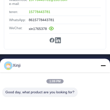
e-mail:
teren:
15778443781
WhatsApp:
8615778443781
WeChat:
xin1765378
Szybkie Linki
Xinji
Dom
Produkty
1:09 PM
O Nas
Zwiedzanie Fabryki
Good day, what product are you looking for?
Kontrola Jakości
Skontaktuj Się Z Nami
Poproś O Wycenę