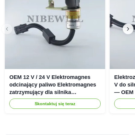
OEM 12 V / 24 V Elektromagnes
Elektro
odcinający paliwo Elektromagnes
V do si
zatrzymujący dla silnika
— OEM i
wysokoprężnego Cummins 6CT
odcinaj
Skontaktuj się teraz