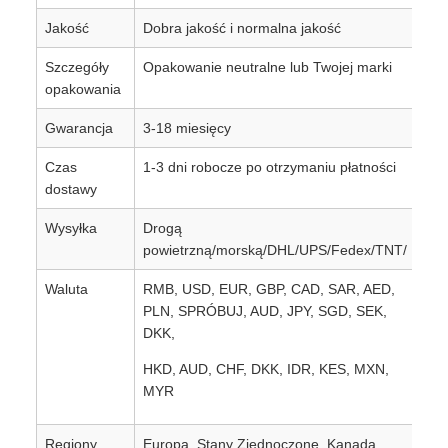
Jakość
Dobra jakość i normalna jakość
Szczegóły
Opakowanie neutralne lub Twojej marki
opakowania
Gwarancja
3-18 miesięcy
Czas
1-3 dni robocze po otrzymaniu płatności
dostawy
Wysyłka
Drogą
powietrzną/morską/DHL/UPS/Fedex/TNT/
Waluta
RMB, USD, EUR, GBP, CAD, SAR, AED,
PLN, SPRÓBUJ, AUD, JPY, SGD, SEK,
DKK,
HKD, AUD, CHF, DKK, IDR, KES, MXN,
MYR
Regiony
Europa, Stany Zjednoczone, Kanada,