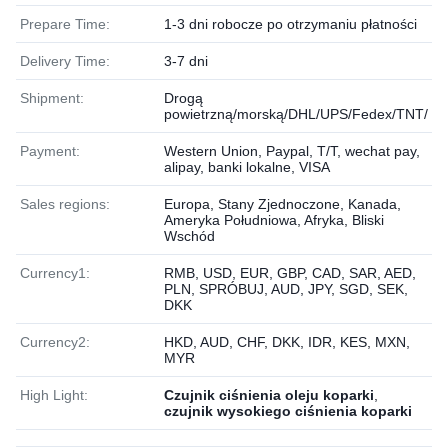
Prepare Time:
1-3 dni robocze po otrzymaniu płatności
Delivery Time:
3-7 dni
Shipment:
Drogą
powietrzną/morską/DHL/UPS/Fedex/TNT/
Payment:
Western Union, Paypal, T/T, wechat pay,
alipay, banki lokalne, VISA
Sales regions:
Europa, Stany Zjednoczone, Kanada,
Ameryka Południowa, Afryka, Bliski
Wschód
Currency1:
RMB, USD, EUR, GBP, CAD, SAR, AED,
PLN, SPRÓBUJ, AUD, JPY, SGD, SEK,
DKK
Currency2:
HKD, AUD, CHF, DKK, IDR, KES, MXN,
MYR
High Light:
Czujnik ciśnienia oleju koparki
,
czujnik wysokiego ciśnienia koparki