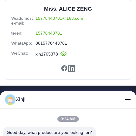
Miss. ALICE ZENG
Wiadomość
15778443781@163.com
e-mail:
teren:
15778443781
WhatsApp:
8615778443781
WeChat:
xin1765378
Szybkie Linki
Xinji
Dom
Produkty
3:24 AM
O Nas
Zwiedzanie Fabryki
Good day, what product are you looking for?