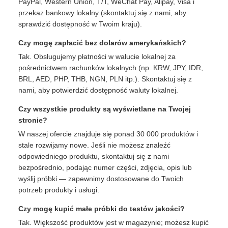
PayPal, Western Union, T/T, WeChat Pay, Alipay, Visa i
przekaz bankowy lokalny (skontaktuj się z nami, aby
sprawdzić dostępność w Twoim kraju).
Czy mogę zapłacić bez dolarów amerykańskich?
Tak. Obsługujemy płatności w walucie lokalnej za
pośrednictwem rachunków lokalnych (np. KRW, JPY, IDR,
BRL, AED, PHP, THB, NGN, PLN itp.). Skontaktuj się z
nami, aby potwierdzić dostępność waluty lokalnej.
Czy wszystkie produkty są wyświetlane na Twojej
stronie?
W naszej ofercie znajduje się ponad 30 000 produktów i
stale rozwijamy nowe. Jeśli nie możesz znaleźć
odpowiedniego produktu, skontaktuj się z nami
bezpośrednio, podając numer części, zdjęcia, opis lub
wyślij próbki — zapewnimy dostosowane do Twoich
potrzeb produkty i usługi.
Czy mogę kupić małe próbki do testów jakości?
Tak. Większość produktów jest w magazynie; możesz kupić