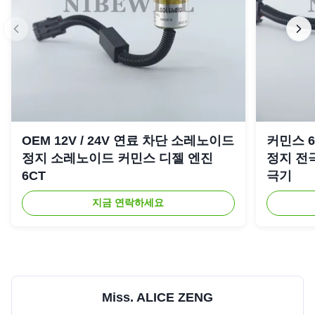
OEM 12V / 24V 연료 차단 소레노이드
커민스 6C
정지 소레노이드 커민스 디젤 엔진
정지 전극
6CT
극기
지금 연락하세요
Miss. ALICE ZENG