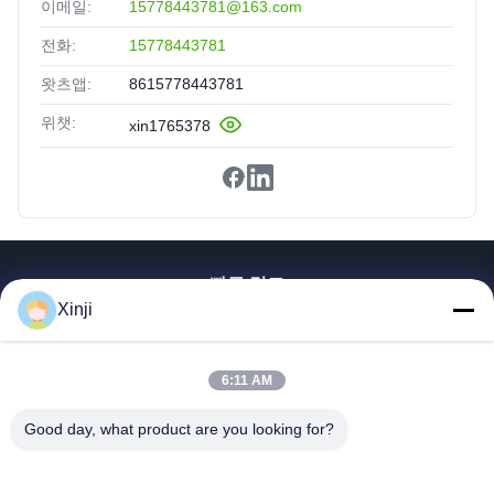
이메일:
15778443781@163.com
전화:
15778443781
왓츠앱:
8615778443781
위챗:
xin1765378
빠른 링크
Xinji
집
제품
6:11 AM
우리에 대해
공장견학
Good day, what product are you looking for?
품질 관리
문의하기