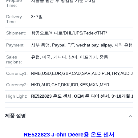
Prepare
지불을 받은 후 영업일 기준 1-3일
Time:
Delivery
3~7일
Time:
Shipment:
항공으로/바다로/DHL/UPS/Fedex/TNT/
Payment:
서부 동맹, Paypal, T/T, wechat pay, alipay, 지역 은행, 
Sales
유럽, 미국, 캐나다, 남미, 아프리카, 중동
regions:
Currency1:
RMB,USD,EUR,GBP,CAD,SAR,AED,PLN,TRY,AUD,JPY
Currency2:
HKD,AUD,CHF,DKK,IDR,KES,MXN,MYR
High Light:
RE522823 온도 센서
,
OEM 존 디어 센서
,
3~18개월 보
제품 설명
RE522823 J-ohn Deere용 온도 센서