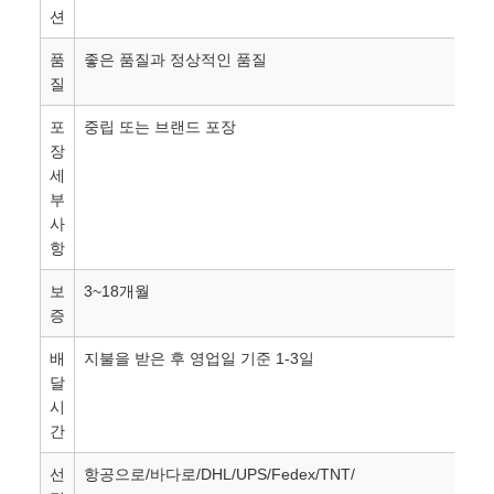
션
품
좋은 품질과 정상적인 품질
질
포
중립 또는 브랜드 포장
장
세
부
사
항
보
3~18개월
증
배
지불을 받은 후 영업일 기준 1-3일
달
시
간
선
항공으로/바다로/DHL/UPS/Fedex/TNT/