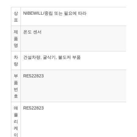
상
NIBEWILL/중립 또는 필요에 따라
표
제
온도 센서
품
명
차
건설차량, 굴삭기, 불도저 부품
량
부
RE522823
품
번
호
애
RE522823
플
리
케
이