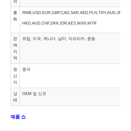
적
통
RMB,USD,EUR,GBP,CAD,SAR,AED,PLN,TRY,AUD,JPY,SG
화
HKD,AUD,CHF,DKK,IDR,KES,MXN,MYR
판
유럽, 미국, 캐나다, 남미, 아프리카, 중동
매
지
역
원
중국
산
지
상
OEM 및 신규
태
제품 쇼