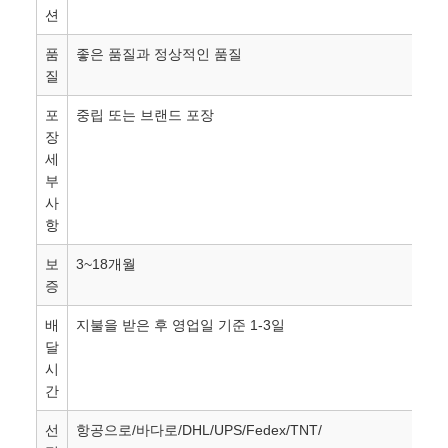
션
품
좋은 품질과 정상적인 품질
질
포
중립 또는 브랜드 포장
장
세
부
사
항
보
3~18개월
증
배
지불을 받은 후 영업일 기준 1-3일
달
시
간
선
항공으로/바다로/DHL/UPS/Fedex/TNT/