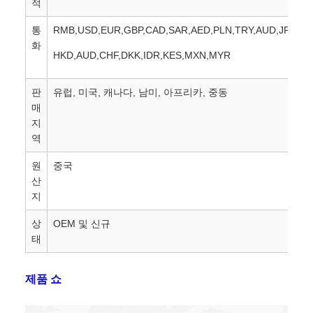
적
통
RMB,USD,EUR,GBP,CAD,SAR,AED,PLN,TRY,AUD,JPY,SG
화
HKD,AUD,CHF,DKK,IDR,KES,MXN,MYR
판
유럽, 미국, 캐나다, 남미, 아프리카, 중동
매
지
역
원
중국
산
지
상
OEM 및 신규
태
제품 쇼