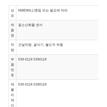
상
NIBEWILL/중립 또는 필요에 따라
표
제
질소산화물 센서
품
명
차
건설차량, 굴삭기, 불도저 부품
량
부
539-0118 5390118
품
번
호
애
539-0118 5390118
플
리
케
이