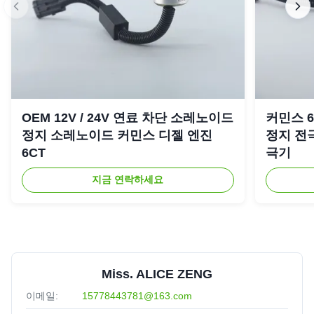
OEM 12V / 24V 연료 차단 소레노이드
커민스 6C
정지 소레노이드 커민스 디젤 엔진
정지 전극
6CT
극기
지금 연락하세요
Miss. ALICE ZENG
이메일:
15778443781@163.com