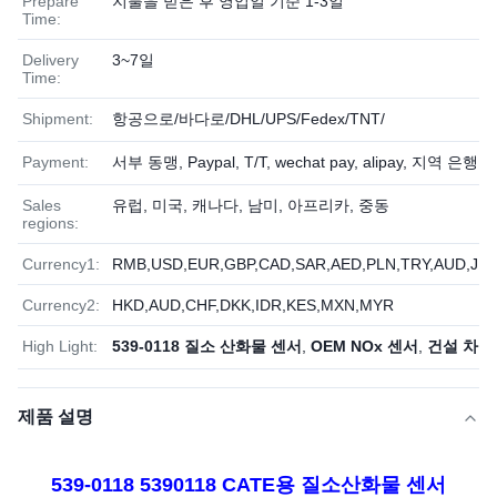
Prepare
지불을 받은 후 영업일 기준 1-3일
Time:
Delivery
3~7일
Time:
Shipment:
항공으로/바다로/DHL/UPS/Fedex/TNT/
Payment:
서부 동맹, Paypal, T/T, wechat pay, alipay, 지역 은행, 
Sales
유럽, 미국, 캐나다, 남미, 아프리카, 중동
regions:
Currency1:
RMB,USD,EUR,GBP,CAD,SAR,AED,PLN,TRY,AUD,JPY
Currency2:
HKD,AUD,CHF,DKK,IDR,KES,MXN,MYR
High Light:
539-0118 질소 산화물 센서
,
OEM NOx 센서
,
건설 차량 
제품 설명
539-0118 5390118 CATE용 질소산화물 센서