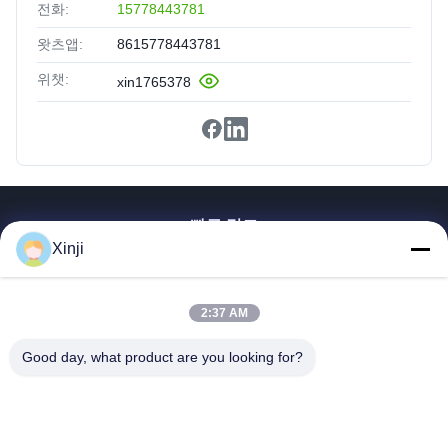
전화:
15778443781
왓츠앱:
8615778443781
위챗:
xin1765378
빠른 링크
Xinji
집
제품
2:37 AM
우리에 대해
공장견학
Good day, what product are you looking for?
품질 관리
문의하기
인용 을 요청 하십시오