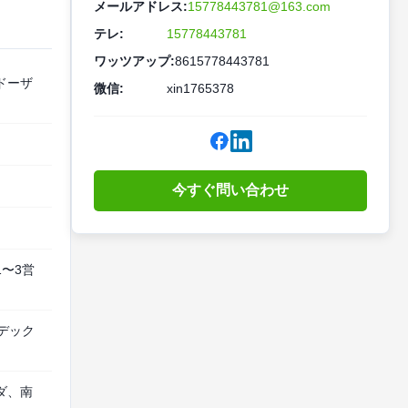
メールアドレス:
15778443781@163.com
テレ:
15778443781
ワッツアップ:
8615778443781
ドーザ
微信:
xin1765378
今すぐ問い合わせ
〜3営
ェデック
ダ、南