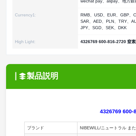
wechat pay、alipay、地方
Currency1:
RMB、USD、EUR、GBP、
SAR、AED、PLN、TRY、A
JPY、SGD、SEK、DKK
High Light:
4326769 600-816-272
製品説明
4326769 60
ブランド
NIBEWILL/ニュートラル 