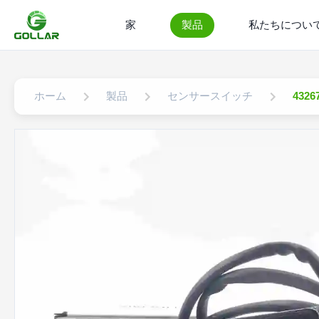
家
製品
私たちについ
ホーム
製品
センサースイッチ
432