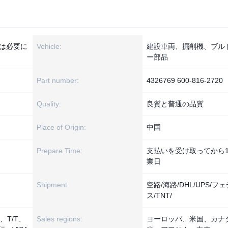
たは必要に
Vehicle:
建設車両、掘削機、ブル
ー部品
Part number:
4326769 600-816-2720
Quality:
良質と普通の品質
Place of Origin:
中国
Prepare Time:
支払いを受け取ってから1
業日
Shipment:
空路/海路/DHL/UPS/フ
ス/TNT/
、T/T、
Sales regions:
ヨーロッパ、米国、カナ