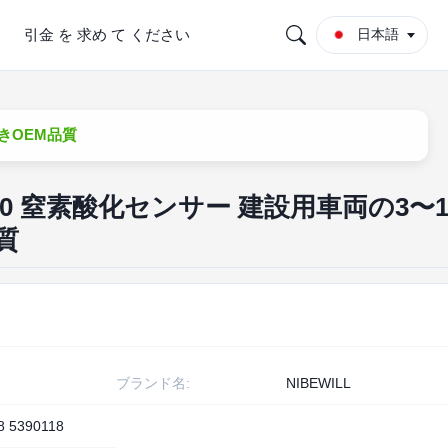
引金 を 求め て ください
日本語
付きOEM品質
6-2720 窒素酸化センサー 建設用車両の3〜1
質
ブランド名:
NIBEWILL
8 5390118