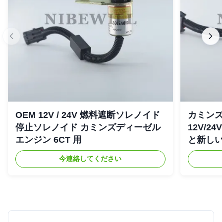
OEM 12V / 24V 燃料遮断ソレノイド
カミンズ 
停止ソレノイド カミンズディーゼル
12V/2
エンジン 6CT 用
と新し
今連絡してください