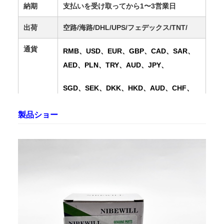
納期
支払いを受け取ってから1〜3営業日
出荷
空路/海路/DHL/UPS/フェデックス/TNT/
通貨
RMB、USD、EUR、GBP、CAD、SAR、
AED、PLN、TRY、AUD、JPY、
SGD、SEK、DKK、HKD、AUD、CHF、
DKK、IDR、KES、MXN、MYR
製品ショー
販売地域
ヨーロッパ、米国、カナダ、南米、アフリ
カ、中東