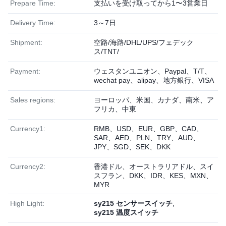
Prepare Time:
支払いを受け取ってから1〜3営業日
Delivery Time:
3～7日
Shipment:
空路/海路/DHL/UPS/フェデック
ス/TNT/
Payment:
ウェスタンユニオン、Paypal、T/T、
wechat pay、alipay、地方銀行、VISA
Sales regions:
ヨーロッパ、米国、カナダ、南米、ア
フリカ、中東
Currency1:
RMB、USD、EUR、GBP、CAD、
SAR、AED、PLN、TRY、AUD、
JPY、SGD、SEK、DKK
Currency2:
香港ドル、オーストラリアドル、スイ
スフラン、DKK、IDR、KES、MXN、
MYR
High Light:
sy215 センサースイッチ
,
sy215 温度スイッチ