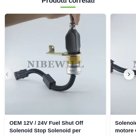
Prodotti correlati
OEM 12V / 24V Fuel Shut Off
Solenoi
Solenoid Stop Solenoid per
motore 