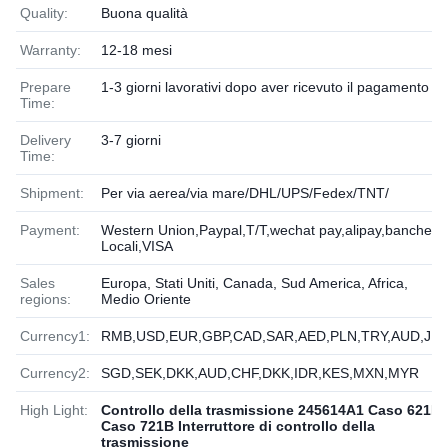
Quality:
Buona qualità
Warranty:
12-18 mesi
Prepare
1-3 giorni lavorativi dopo aver ricevuto il pagamento
Time:
Delivery
3-7 giorni
Time:
Shipment:
Per via aerea/via mare/DHL/UPS/Fedex/TNT/
Payment:
Western Union,Paypal,T/T,wechat pay,alipay,banche
Locali,VISA
Sales
Europa, Stati Uniti, Canada, Sud America, Africa,
regions:
Medio Oriente
Currency1:
RMB,USD,EUR,GBP,CAD,SAR,AED,PLN,TRY,AUD,JP
Currency2:
SGD,SEK,DKK,AUD,CHF,DKK,IDR,KES,MXN,MYR
High Light:
Controllo della trasmissione 245614A1 Caso 621B
,
Caso 721B Interruttore di controllo della
trasmissione