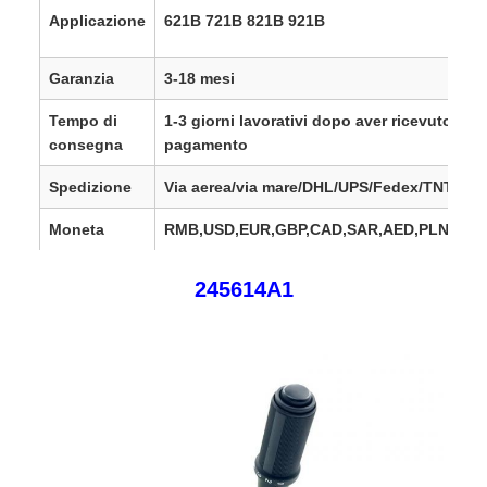
Applicazione
621B 721B 821B 921B
Garanzia
3-18 mesi
Tempo di
1-3 giorni lavorativi dopo aver ricevuto il
consegna
pagamento
Spedizione
Via aerea/via mare/DHL/UPS/Fedex/TNT/
Moneta
RMB,USD,EUR,GBP,CAD,SAR,AED,PLN,TRY
SGD, SEK, DKK, HKD,
AUD, CHF, DKK, IDR, 
245614A1
MXN, MYR
Regioni di
Europa, Stati Uniti, Canada, Sudamerica, Afr
vendita
Medio Oriente