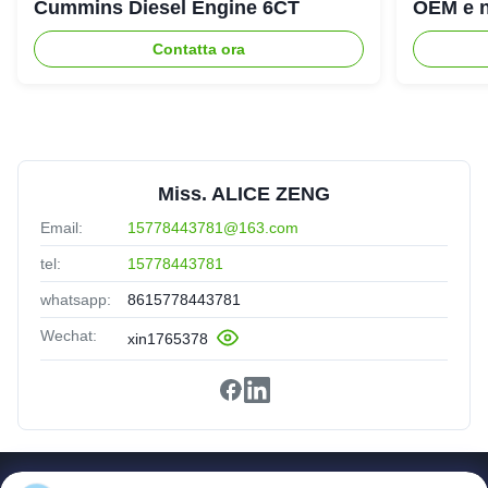
Cummins Diesel Engine 6CT
OEM e n
Contatta ora
Miss. ALICE ZENG
Email:
15778443781@163.com
tel:
15778443781
whatsapp:
8615778443781
Wechat:
xin1765378