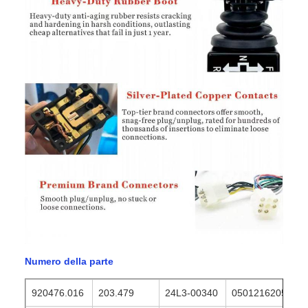
Numero della parte
920476.016
203.479
24L3-00340
0501216205