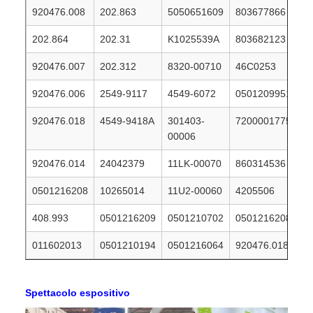
920476.008
202.863
5050651609
803677866
202.864
202.31
K1025539A
803682123
920476.007
202.312
8320-00710
46C0253
920476.006
2549-9117
4549-6072
0501209951
920476.018
4549-9418A
301403-
7200001775
00006
920476.014
24042379
11LK-00070
860314536
0501216208
10265014
11U2-00060
4205506
408.993
0501216209
0501210702
0501216208
011602013
0501210194
0501216064
920476.018
Spettacolo espositivo