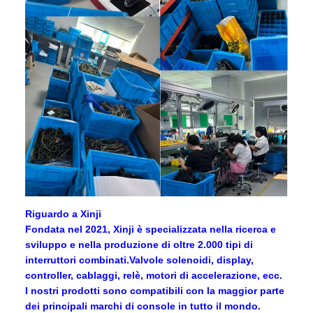
Riguardo a Xinji
Fondata nel 2021, Xinji è specializzata nella ricerca e
sviluppo e nella produzione di oltre 2.000 tipi di
interruttori combinati.Valvole solenoidi, display,
controller, cablaggi, relè, motori di accelerazione, ecc.
I nostri prodotti sono compatibili con la maggior parte
dei principali marchi di console in tutto il mondo.