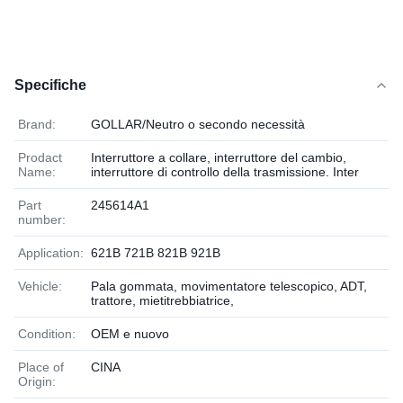
Specifiche
Brand:
GOLLAR/Neutro o secondo necessità
Prodact
Interruttore a collare, interruttore del cambio,
Name:
interruttore di controllo della trasmissione. Inter
Part
245614A1
number:
Application:
621B 721B 821B 921B
Vehicle:
Pala gommata, movimentatore telescopico, ADT,
trattore, mietitrebbiatrice,
Condition:
OEM e nuovo
Place of
CINA
Origin: