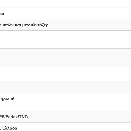
αι
ρυκτών και μπουλντόζερ
πληρωμή
PS/Fedex/TNT/
, Ελλάδα