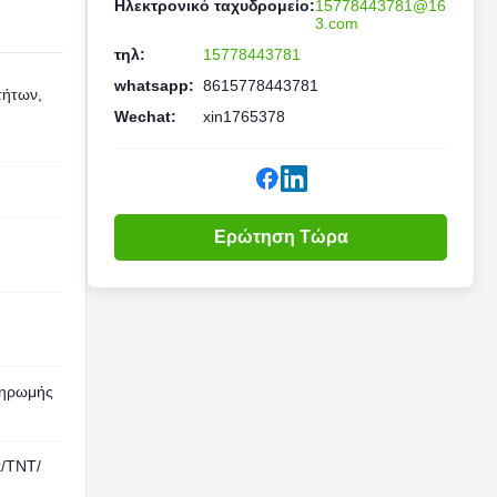
Ηλεκτρονικό ταχυδρομείο:
15778443781@16
3.com
τηλ:
15778443781
whatsapp:
8615778443781
τήτων,
Wechat:
xin1765378
Ερώτηση Τώρα
ληρωμής
/TNT/