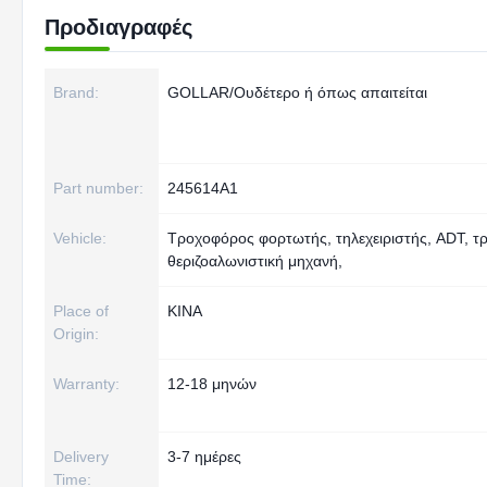
Προδιαγραφές
Brand:
GOLLAR/Ουδέτερο ή όπως απαιτείται
Part number:
245614A1
Vehicle:
Τροχοφόρος φορτωτής, τηλεχειριστής, ADT, τρ
θεριζοαλωνιστική μηχανή,
Place of
ΚΙΝΑ
Origin:
Warranty:
12-18 μηνών
Delivery
3-7 ημέρες
Time: