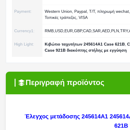
Payment:
Western Union, Paypal, T/T, πληρωμή wechat, 
Τοπικές τράπεζες, VISA
Currency1:
RMB,USD,EUR,GBP,CAD,SAR,AED,PLN,TRY,
High Light:
Κιβώτιο ταχυτήτων 245614A1 Case 621B
,
C
Case 921B διακόπτης στήλης με εγγύηση
Περιγραφή προϊόντος
Έλεγχος μετάδοσης 245614A1 245614
621B