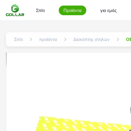
Σπίτι
Προϊόντα
για εμάς
Σπίτι
προϊόντα
Διακόπτης στηλών
OE