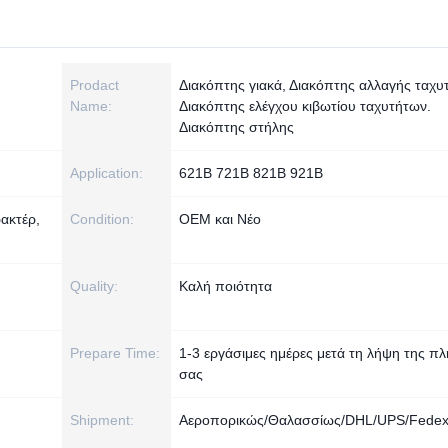
Prodact
Διακόπτης γιακά, Διακόπτης αλλαγής ταχυ
Name:
Διακόπτης ελέγχου κιβωτίου ταχυτήτων.
Διακόπτης στήλης
Application:
621B 721B 821B 921B
ακτέρ,
Condition:
OEM και Νέο
Quality:
Καλή ποιότητα
Prepare Time:
1-3 εργάσιμες ημέρες μετά τη λήψη της π
σας
Shipment:
Αεροπορικώς/Θαλασσίως/DHL/UPS/Fedex