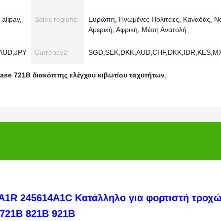
alipay,
Sales regions:
Ευρώπη, Ηνωμένες Πολιτείες, Καναδάς, Ν
Αμερική, Αφρική, Μέση Ανατολή
AUD,JPY
Currency2:
SGD,SEK,DKK,AUD,CHF,DKK,IDR,KES,
ase 721B διακόπτης ελέγχου κιβωτίου ταχυτήτων
,
A1R 245614A1C Κατάλληλο για φορτιστή τροχ
 721B 821B 921B