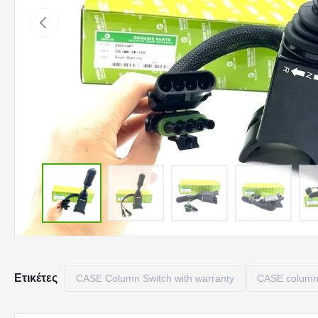
Ετικέτες
CASE Column Switch with warranty
CASE column 