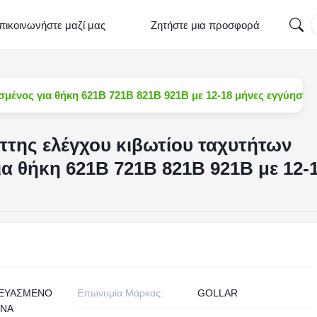
πικοινωνήστε μαζί μας
Ζητήστε μια προσφορά
μένος για θήκη 621B 721B 821B 921B με 12-18 μήνες εγγύηση
πτης ελέγχου κιβωτίου ταχυτήτων
 θήκη 621B 721B 821B 921B με 12-
ΚΕΥΑΣΜΕΝΟ
Επωνυμία Μάρκας:
GOLLAR
ΙΝΑ