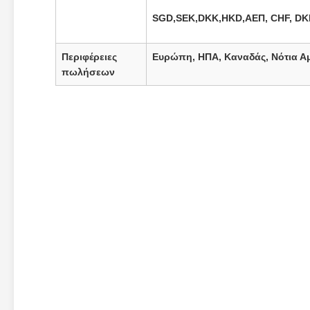
SGD,SEK,DKK,HKD,
ΑΕΠ, CHF, DK
Περιφέρειες
Ευρώπη, ΗΠΑ, Καναδάς, Νότια Αμ
πωλήσεων