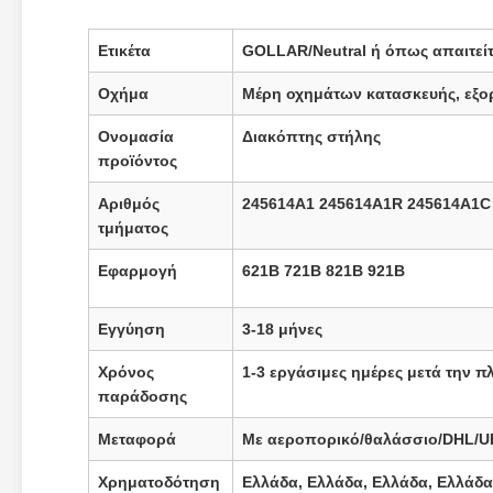
Ετικέτα
GOLLAR/Neutral ή όπως απαιτείτ
Οχήμα
Μέρη οχημάτων κατασκευής, εξο
Ονομασία
Διακόπτης στήλης
προϊόντος
Αριθμός
245614A1 245614A1R 245614A1C
τμήματος
Εφαρμογή
621Β 721Β 821Β 921Β
Εγγύηση
3-18 μήνες
Χρόνος
1-3 εργάσιμες ημέρες μετά την 
παράδοσης
Μεταφορά
Με αεροπορικό/θαλάσσιο/DHL/U
Χρηματοδότηση
Ελλάδα, Ελλάδα, Ελλάδα, Ελλάδα