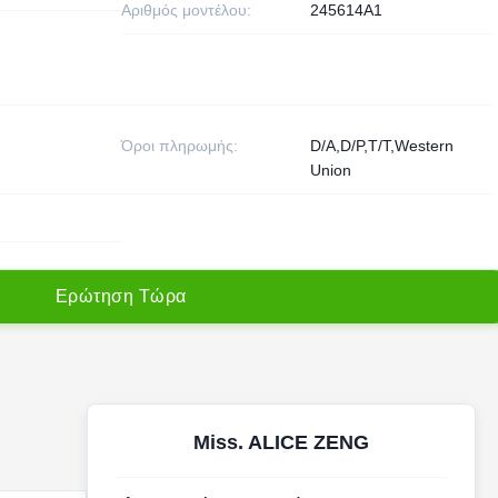
Αριθμός μοντέλου:
245614A1
Όροι πληρωμής:
D/A,D/P,T/T,Western
Union
Ε
ρ
ώ
τ
η
σ
η
Τ
ώ
ρ
α
Miss. ALICE ZENG