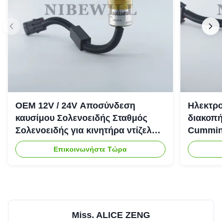
OEM 12V / 24V Αποσύνδεση
Ηλεκτρο
καυσίμου Σολενοειδής Σταθμός
διακοπή
Σολενοειδής για κινητήρα ντίζελ
Cummins
Cummins 6CT
νέα ηλε
Επικοινωνήστε Τώρα
διακοπ
Miss. ALICE ZENG