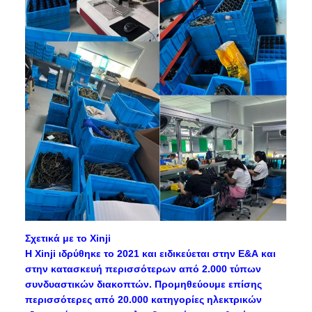
Σχετικά με το Xinji
Η Xinji ιδρύθηκε το 2021 και ειδικεύεται στην Ε&Α και
στην κατασκευή περισσότερων από 2.000 τύπων
συνδυαστικών διακοπτών. Προμηθεύουμε επίσης
περισσότερες από 20.000 κατηγορίες ηλεκτρικών