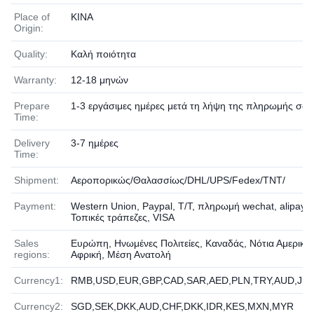
Place of
ΚΙΝΑ
Origin:
Quality:
Καλή ποιότητα
Warranty:
12-18 μηνών
Prepare
1-3 εργάσιμες ημέρες μετά τη λήψη της πληρωμής σας
Time:
Delivery
3-7 ημέρες
Time:
Shipment:
Αεροπορικώς/Θαλασσίως/DHL/UPS/Fedex/TNT/
Payment:
Western Union, Paypal, T/T, πληρωμή wechat, alipay,
Τοπικές τράπεζες, VISA
Sales
Ευρώπη, Ηνωμένες Πολιτείες, Καναδάς, Νότια Αμερική,
regions:
Αφρική, Μέση Ανατολή
Currency1:
RMB,USD,EUR,GBP,CAD,SAR,AED,PLN,TRY,AUD,JP
Currency2:
SGD,SEK,DKK,AUD,CHF,DKK,IDR,KES,MXN,MYR