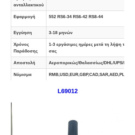
ανταλλακτικού
Εφαρμογή
552 RS6-34 RS6-42 RS8-44
Εγγύηση
3-18 μηνών
Χρόνος
1-3 εργάσιμες ημέρες μετά τη λήψη της 
Παράδοσης
σας
Αποστολή
Αεροπορικώς/Θαλασσίως/DHL/UPS/Fedex
Νόμισμα
RMB,USD,EUR,GBP,CAD,SAR,AED,PLN,TR
SGD,SEK,DKK,HKD,
AUD,CHF,DKK,IDR,KE
L69012
Περιοχές
Ευρώπη, Ηνωμένες Πολιτείες, Καναδάς, Ν
πωλήσεων
Αμερική, Αφρική, Μέση Ανατολή