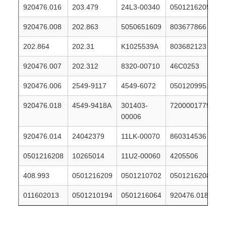
920476.016
203.479
24L3-00340
0501216205
920476.008
202.863
5050651609
803677866
202.864
202.31
K1025539A
803682123
920476.007
202.312
8320-00710
46C0253
920476.006
2549-9117
4549-6072
0501209951
920476.018
4549-9418Α
301403-
7200001775
00006
920476.014
24042379
11LK-00070
860314536
0501216208
10265014
11U2-00060
4205506
408.993
0501216209
0501210702
0501216208
011602013
0501210194
0501216064
920476.018