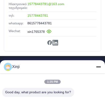
Ηλεκτρονικό
15778443781@163.com
ταχυδρομείο:
τηλ:
15778443781
whatsapp:
8615778443781
Wechat:
xin1765378
Γρήγοροι Σύνδεσμοι
Xinji
Σπίτι
Προϊόντα
1:35 PM
Για Εμάς
Ξενάγηση Στο Εργοστάσιο
Good day, what product are you looking for?
Ποιοτικός Έλεγχος
Επικοινωνήστε Μαζί Μας