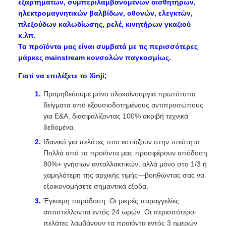
εξαρτημάτων, συμπεριλαμβανομένων αισθητήρων,
ηλεκτρομαγνητικών βαλβίδων, οθονών, ελεγκτών,
πλεξούδων καλωδίωσης, ρελέ, κινητήρων γκαζιού
κ.λπ.
Τα προϊόντα μας είναι συμβατά με τις περισσότερες
μάρκες mainstream κονσολών παγκοσμίως.
Γιατί να επιλέξετε το Xinji;
Προμηθεύουμε μόνο ολοκαίνουργια πρωτότυπα
δείγματα από εξουσιοδοτημένους αντιπροσώπους
για Ε&Α, διασφαλίζοντας 100% ακριβή τεχνικά
δεδομένα.
Ιδανικό για πελάτες που εστιάζουν στην ποιότητα:
Πολλά από τα προϊόντα μας προσφέρουν απόδοση
80%+ γνήσιων ανταλλακτικών, αλλά μόνο στο 1/3 ή
χαμηλότερη της αρχικής τιμής—βοηθώντας σας να
εξοικονομήσετε σημαντικά έξοδα.
Έγκαιρη παράδοση: Οι μικρές παραγγελίες
αποστέλλονται εντός 24 ωρών. Οι περισσότεροι
πελάτες λαμβάνουν τα προϊόντα εντός 3 ημερών