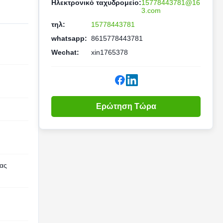
Ηλεκτρονικό ταχυδρομείο:
15778443781@16
3.com
τηλ:
15778443781
whatsapp:
8615778443781
Wechat:
xin1765378
Ερώτηση Τώρα
σας