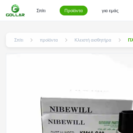
Σπίτι
Προϊόντα
για εμάς
Σπίτι
προϊόντα
Κλειστή αισθητήρα
Πλ