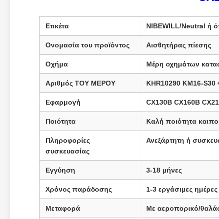
Ετικέτα
NIBEWILL/Neutral ή ό
Ονομασία του προϊόντος
Αισθητήρας πίεσης
Οχήμα
Μέρη οχημάτων κατασ
Αριθμός ΤΟΥ ΜΕΡΟΥ
KHR10290 KM16-S30 
Εφαρμογή
CX130B CX160B CX2
Ποιότητα
Καλή ποιότητα και
πο
Πληροφορίες
Ανεξάρτητη ή συσκευ
συσκευασίας
Εγγύηση
3-18 μήνες
Χρόνος παράδοσης
1-3 εργάσιμες ημέρε
Μεταφορά
Με αεροπορικό/θαλά