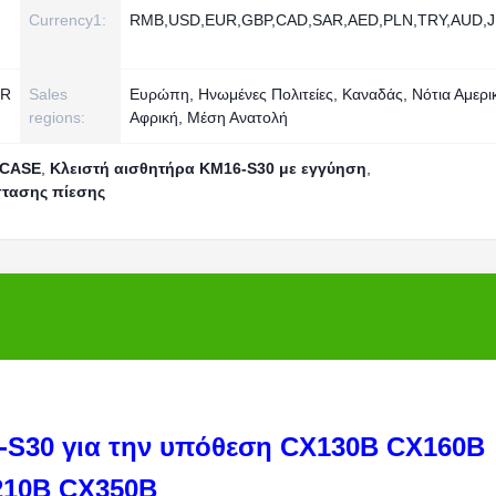
Currency1:
RMB,USD,EUR,GBP,CAD,SAR,AED,PLN,TRY,AUD,
YR
Sales
Ευρώπη, Ηνωμένες Πολιτείες, Καναδάς, Νότια Αμερι
regions:
Αφρική, Μέση Ανατολή
 CASE
,
Κλειστή αισθητήρα KM16-S30 με εγγύηση
,
στασης πίεσης
-S30 για την υπόθεση CX130B CX160B
10B CX350B