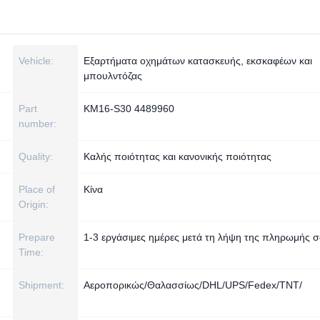
Vehicle:
Εξαρτήματα οχημάτων κατασκευής, εκσκαφέων και
μπουλντόζας
Part
KM16-S30 4489960
number:
Quality:
Καλής ποιότητας και κανονικής ποιότητας
Place of
Κίνα
Origin:
Prepare
1-3 εργάσιμες ημέρες μετά τη λήψη της πληρωμής 
Time:
Shipment:
Αεροπορικώς/Θαλασσίως/DHL/UPS/Fedex/TNT/