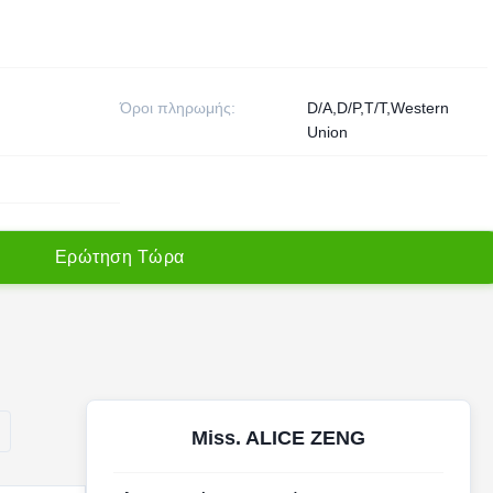
Όροι πληρωμής:
D/A,D/P,T/T,Western
Union
Ε
ρ
ώ
τ
η
σ
η
Τ
ώ
ρ
α
Miss. ALICE ZENG