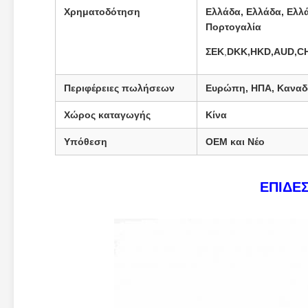
Χρηματοδότηση
Ελλάδα, Ελλάδα, Ελλ
Πορτογαλία
ΣΕΚ
,
DKK,HKD,AUD,CH
Περιφέρειες πωλήσεων
Ευρώπη, ΗΠΑ, Καναδά
Χώρος καταγωγής
Κίνα
Υπόθεση
OEM και Νέο
ΕΠΙΔΕ