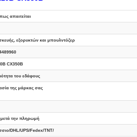
πως απαιτείται
κευής, εξορυκτών και μπουλντόζερ
4489960
10B CX350B
ιότητα του εδάφους
ασία της μάρκας σας
ς μετά την πληρωμή
σσιο/DHL/UPS/Fedex/TNT/