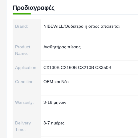
Προδιαγραφές
Brand:
NIBEWILL/Ουδέτερο ή όπως απαιτείται
Product
Αισθητήρας πίεσης
Name:
Application:
CX130B CX160B CX210B CX350B
Condition:
OEM και Νέο
Warranty:
3-18 μηνών
Delivery
3-7 ημέρες
Time: