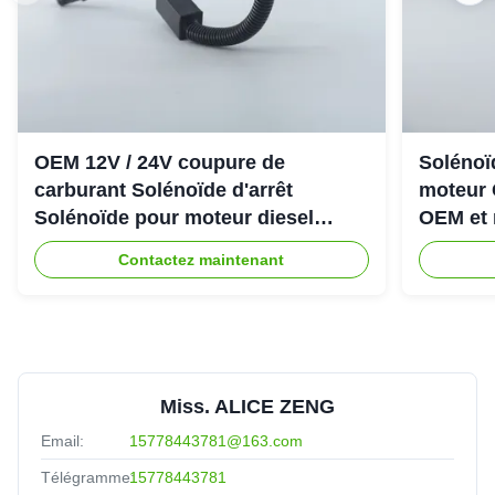
OEM 12V / 24V coupure de
Solénoïd
carburant Solénoïde d'arrêt
moteur 
Solénoïde pour moteur diesel
OEM et 
Cummins 6CT
Contactez maintenant
Miss. ALICE ZENG
Email:
15778443781@163.com
Télégramme:
15778443781