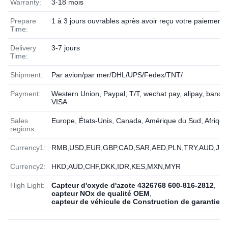
Warranty:
3-18 mois
Prepare
1 à 3 jours ouvrables après avoir reçu votre paiement
Time:
Delivery
3-7 jours
Time:
Shipment:
Par avion/par mer/DHL/UPS/Fedex/TNT/
Payment:
Western Union, Paypal, T/T, wechat pay, alipay, banque
VISA
Sales
Europe, États-Unis, Canada, Amérique du Sud, Afriqu
regions:
Currency1:
RMB,USD,EUR,GBP,CAD,SAR,AED,PLN,TRY,AUD,JPY
Currency2:
HKD,AUD,CHF,DKK,IDR,KES,MXN,MYR
High Light:
Capteur d'oxyde d'azote 4326768 600-816-2812
,
capteur NOx de qualité OEM
,
capteur de véhicule de Construction de garantie d