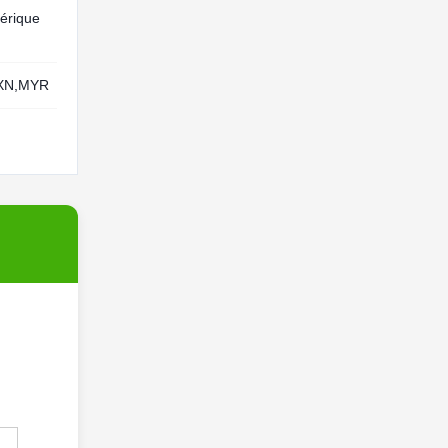
érique
XN,MYR