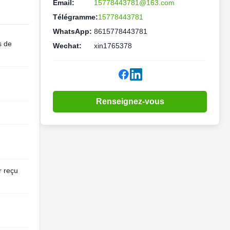
Email:
15778443781@163.com
Télégramme:
15778443781
WhatsApp:
8615778443781
s de
Wechat:
xin1765378
Renseignez-vous
r reçu