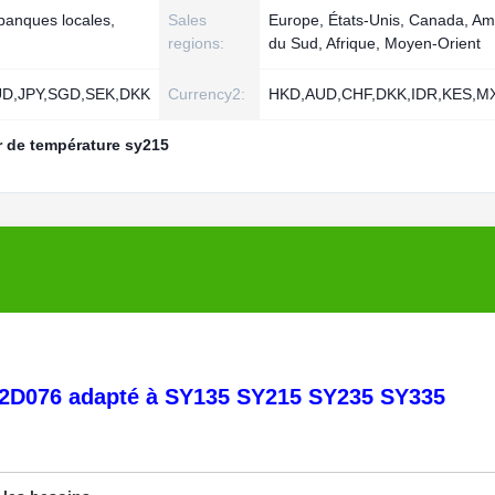
 banques locales,
Sales
Europe, États-Unis, Canada, Am
regions:
du Sud, Afrique, Moyen-Orient
D,JPY,SGD,SEK,DKK
Currency2:
HKD,AUD,CHF,DKK,IDR,KES,M
 de température sy215
62D076 adapté à SY135 SY215 SY235 SY335