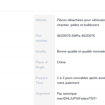
Vehicle:
Pièces détachées pour véhicule
chantier, pelles et bulldozers
Part
462D076-5MPa 462D076
number:
Quality:
Bonne qualité et qualité normale
Place of
Chine
Origin:
Prepare
1 à 3 jours ouvrables après avoi
Time:
votre paiement
Shipment:
Par avion/par
mer/DHL/UPS/Fedex/TNT/