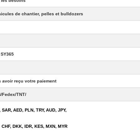
 les besoins
cules de chantier, pelles et bulldozers
 SY365
s avoir reçu votre paiement
S/Fedex/TNT/
 SAR, AED, PLN, TRY, AUD, JPY,
 CHF, DKK, IDR, KES, MXN, MYR