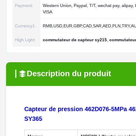
Payment:
Western Union, Paypal, T/T, wechat pay, alipay,
VISA
Currency1:
RMB,USD,EUR,GBP,CAD,SAR,AED,PLN,TRY,AU
High Light:
commutateur de capteur sy215
,
commutateur
Description du produit
Capteur de pression 462D076-5MPa 4
SY365