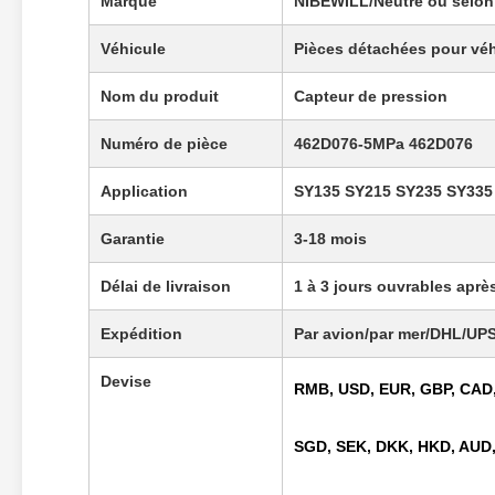
Marque
NIBEWILL/Neutre ou selon
Véhicule
Pièces détachées pour véhi
Nom du produit
Capteur de pression
Numéro de pièce
462D076-5MPa 462D076
Application
SY135 SY215 SY235 SY335
Garantie
3-18 mois
Délai de livraison
1 à 3 jours ouvrables aprè
Expédition
Par avion/par mer/DHL/UP
Devise
RMB, USD, EUR, GBP, CAD,
SGD, SEK, DKK, HKD, AUD,