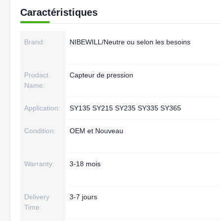
Caractéristiques
Brand:
NIBEWILL/Neutre ou selon les besoins
Prodact
Capteur de pression
Name:
Application:
SY135 SY215 SY235 SY335 SY365
Condition:
OEM et Nouveau
Warranty:
3-18 mois
Delivery
3-7 jours
Time: