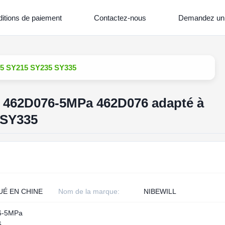
itions de paiement
Contactez-nous
Demandez un 
35 SY215 SY235 SY335
n 462D076-5MPa 462D076 adapté à
 SY335
UÉ EN CHINE
Nom de la marque:
NIBEWILL
6-5MPa
6