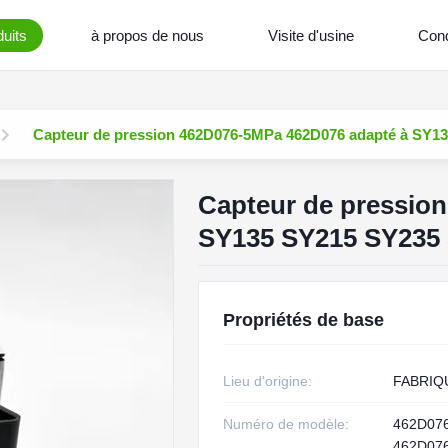
uits
à propos de nous
Visite d'usine
Cond
Capteur de pression 462D076-5MPa 462D076 adapté à SY1
Capteur de pressio
SY135 SY215 SY235
Propriétés de base
Lieu d'origine:
FABRIQ
Numéro de modèle:
462D07
462D07