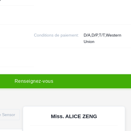
Conditions de paiement:
D/A,D/P,T/T,Western
Union
R
e
n
s
e
i
g
n
e
z
-
v
o
u
s
e Sensor
Miss. ALICE ZENG