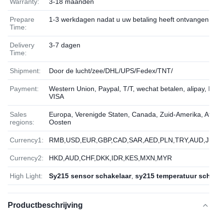
Warranty:
3-18 maanden
Prepare
1-3 werkdagen nadat u uw betaling heeft ontvangen
Time:
Delivery
3-7 dagen
Time:
Shipment:
Door de lucht/zee/DHL/UPS/Fedex/TNT/
Payment:
Western Union, Paypal, T/T, wechat betalen, alipay, L
VISA
Sales
Europa, Verenigde Staten, Canada, Zuid-Amerika, Afri
regions:
Oosten
Currency1:
RMB,USD,EUR,GBP,CAD,SAR,AED,PLN,TRY,AUD,JPY
Currency2:
HKD,AUD,CHF,DKK,IDR,KES,MXN,MYR
High Light:
Sy215 sensor schakelaar
,
sy215 temperatuur schak
Productbeschrijving