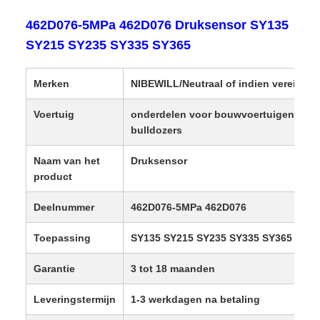
462D076-5MPa 462D076 Druksensor SY135
SY215 SY235 SY335 SY365
Merken
NIBEWILL/Neutraal of indien vereist
Voertuig
onderdelen voor bouwvoertuigen, gra
bulldozers
Naam van het
Druksensor
product
Deelnummer
462D076-5MPa 462D076
Toepassing
SY135 SY215 SY235 SY335 SY365
Garantie
3 tot 18 maanden
Leveringstermijn
1-3 werkdagen na betaling