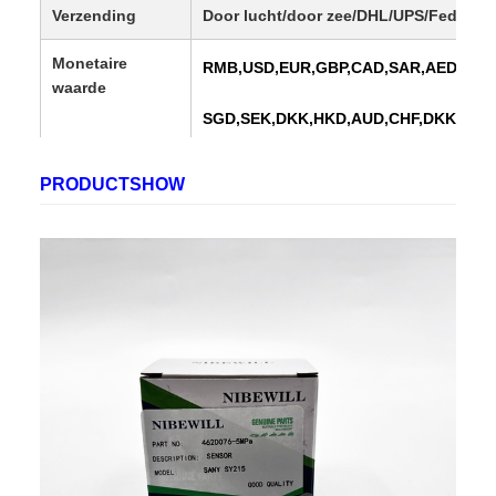
Verzending
Door lucht/door zee/DHL/UPS/Fedex/T
Monetaire
RMB,USD,EUR,GBP,CAD,SAR,AED,PLN,
waarde
SGD,SEK,DKK,HKD,AUD,CHF,DKK,IDR
PRODUCTSHOW
Verkoopregio's
Europa, Verenigde Staten, Canada, Zui
Afrika, Midden-Oosten