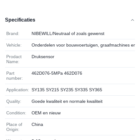
Specificaties
Brand:
NIBEWILL/Neutraal of zoals gewenst
Vehicle:
Onderdelen voor bouwvoertuigen, graafmachines en b
Prodact
Druksensor
Name:
Part
462D076-5MPa 462D076
number:
Application:
SY135 SY215 SY235 SY335 SY365
Quality:
Goede kwaliteit en normale kwaliteit
Condition:
OEM en nieuw
Place of
China
Origin: