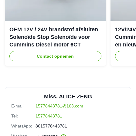
OEM 12V / 24V brandstof afsluiten
12V/24V
Solenoïde Stop Solenoïde voor
Cummin
Cummins Diesel motor 6CT
en nieu
Contact opnemen
Miss. ALICE ZENG
E-mail:
15778443781@163.com
Tel:
15778443781
WhatsApp:
8615778443781
Wechat: