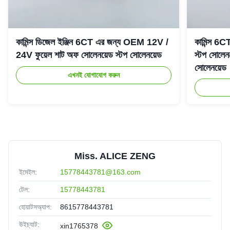
কামিন্স ডিজেল ইঞ্জিন 6CT এর জন্য OEM 12V /
কামিন্স 6
24V ফুয়েল শাট অফ সোলেনয়েড স্টপ সোলেনয়েড
স্টপ সোলে
সোলেনয়েড
এখনই যোগাযোগ করুন
Miss. ALICE ZENG
ইমেইল:
15778443781@163.com
টেল:
15778443781
হোয়াটসঅ্যাপ:
8615778443781
উইচ্যাট:
xin1765378