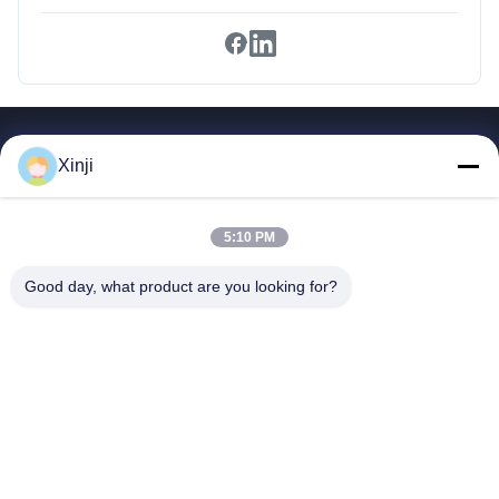
গুরুত্বপূর্ণ সংযোগ
Xinji
বাড়ি
পণ্য
5:10 PM
আমাদের সম্পর্কে
কারখানা সফর
Good day, what product are you looking for?
মান নিয়ন্ত্রণ
আমাদের সাথে যোগাযোগ করুন
একটি উদ্ধৃতি অনুরোধ করুন
Guangzhou Xinji Machinery Equipment Co., Ltd.
86--15778443781
15778443781@163.com