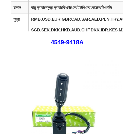
চালান
বায়ু দ্বারা/সমুদ্র দ্বারা/ডিএইচএল/ইউপিএস/ফেডেক্স/টিএনটি/
মুদ্রা
RMB,USD,EUR,GBP,CAD,SAR,AED,PLN,TRY,AUD,J
SGD,SEK,DKK,HKD,
AUD,CHF,DKK,IDR,KES,MXN,M
4549-9418A
বিক্রয়
ইউরোপ, মার্কিন যুক্তরাষ্ট্র, কানাডা, দক্ষিণ আমেরিকা, আফ্রিকা, মধ্যপ্রাচ্য
অঞ্চল