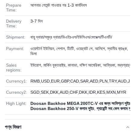
Prepare
আপনার পেমেন্ট পাওয়ার পর 1-3 কার্যদিবস
Time:
Delivery
3-7 দিন
Time:
Shipment:
বায়ু দ্বারা/সমুদ্র দ্বারা/ডিএইচএল/ইউপিএস/ফেডেক্স/টিএনটি/
Payment:
ওয়েস্টার্ন ইউনিয়ন, পেপাল, টি/টি, ওয়েচ্যাট পে, আলিপে, স্থানীয় ব্যাঙ্ক,
ভিসা
Sales
ইউরোপ, মার্কিন যুক্তরাষ্ট্র, কানাডা, দক্ষিণ আমেরিকা, আফ্রিকা, মধ্যপ্রাচ্য
regions:
Currency1:
RMB,USD,EUR,GBP,CAD,SAR,AED,PLN,TRY,AUD,JP
Currency2:
SGD,SEK,DKK,AUD,CHF,DKK,IDR,KES,MXN,MYR
High Light:
Doosan Backhoe MEGA 200TC-V এর জন্য সংমিশ্রণ সুইচ
,
Doosan Backhoe 250-V কলাম সুইচ
,
গ্যারেন্টি সহ কেস কলাম সুইচ
পণ্য বিবরণ