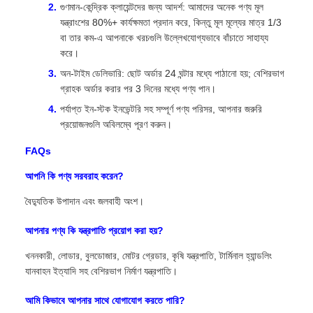
গুণমান-কেন্দ্রিক ক্লায়েন্টদের জন্য আদর্শ: আমাদের অনেক পণ্য মূল
যন্ত্রাংশের 80%+ কার্যক্ষমতা প্রদান করে, কিন্তু মূল মূল্যের মাত্র 1/3
বা তার কম-এ আপনাকে খরচগুলি উল্লেখযোগ্যভাবে বাঁচাতে সাহায্য
করে।
অন-টাইম ডেলিভারি: ছোট অর্ডার 24 ঘন্টার মধ্যে পাঠানো হয়; বেশিরভাগ
গ্রাহক অর্ডার করার পর 3 দিনের মধ্যে পণ্য পান।
পর্যাপ্ত ইন-স্টক ইনভেন্টরি সহ সম্পূর্ণ পণ্য পরিসর, আপনার জরুরি
প্রয়োজনগুলি অবিলম্বে পূরণ করুন।
FAQs
আপনি কি পণ্য সরবরাহ করেন?
বৈদ্যুতিক উপাদান এবং জলবাহী অংশ।
আপনার পণ্য কি যন্ত্রপাতি প্রয়োগ করা হয়?
খননকারী, লোডার, বুলডোজার, মোটর গ্রেডার, কৃষি যন্ত্রপাতি, টার্মিনাল হ্যান্ডলিং
যানবাহন ইত্যাদি সহ বেশিরভাগ নির্মাণ যন্ত্রপাতি।
আমি কিভাবে আপনার সাথে যোগাযোগ করতে পারি?