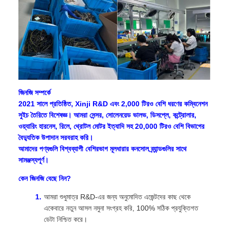
জিনজি সম্পর্কে
2021 সালে প্রতিষ্ঠিত, Xinji R&D এবং 2,000 টিরও বেশি ধরণের কম্বিনেশন
সুইচ তৈরিতে বিশেষজ্ঞ। আমরা সেন্সর, সোলেনয়েড ভালভ, ডিসপ্লে, কন্ট্রোলার,
ওয়্যারিং হারনেস, রিলে, থ্রোটল মোটর ইত্যাদি সহ 20,000 টিরও বেশি বিভাগের
বৈদ্যুতিক উপাদান সরবরাহ করি।
আমাদের পণ্যগুলি বিশ্বব্যাপী বেশিরভাগ মূলধারার কনসোল ব্র্যান্ডগুলির সাথে
সামঞ্জস্যপূর্ণ।
কেন জিনজি বেছে নিন?
আমরা শুধুমাত্র R&D-এর জন্য অনুমোদিত এজেন্টদের কাছ থেকে
একেবারে নতুন আসল নমুনা সংগ্রহ করি, 100% সঠিক প্রযুক্তিগত
ডেটা নিশ্চিত করে।