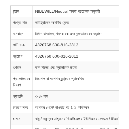
ব্র্যান্ড
NIBEWILL/Neutral অথবা প্রয়োজন অনুযায়ী
পণ্যের নাম
নাইট্রোজেন অক্সাইড সেন্সর
যানবাহন
নির্মাণ যানবাহন, খননকারক এবং বুলডোজারের যন্ত্রাংশ
পার্ট নম্বর
4326768 600-816-2812
প্রয়োগ
4326768 600-816-2812
গুণমান
ভাল মানের এবং স্বাভাবিক মানের
প্যাকেজিংয়ের
নিরপেক্ষ বা আপনার ব্র্যান্ডের প্যাকেজিং
বিবরণ
গ্যারান্টি
৩-১৮ মাস
বিতরণ সময়
আপনার পেমেন্ট পাওয়ার পর 1-3 কার্যদিবস
চালান
বায়ু / সমুদ্রের মাধ্যমে / ডিএইচএল / ইউপিএস / ফেডেক্স / টিএনটি /