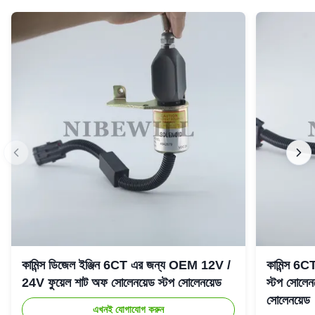
কামিন্স ডিজেল ইঞ্জিন 6CT এর জন্য OEM 12V /
কামিন্স 6
24V ফুয়েল শাট অফ সোলেনয়েড স্টপ সোলেনয়েড
স্টপ সোলে
সোলেনয়েড
এখনই যোগাযোগ করুন