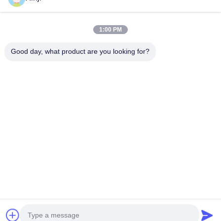
বাড়ি
পণ্য
1:00 PM
আমাদের সম্পর্কে
কারখানা সফর
Good day, what product are you looking for?
মান নিয়ন্ত্রণ
আমাদের সাথে যোগাযোগ করুন
একটি উদ্ধৃতি অনুরোধ করুন
Guangzhou Xinji Machinery Equipment Co., Ltd.
86--15778443781
15778443781@163.com
Follow Us
© 2026 Guangzhou Xinji Machinery Equipment Co., Ltd.. All Rights
Reserved.