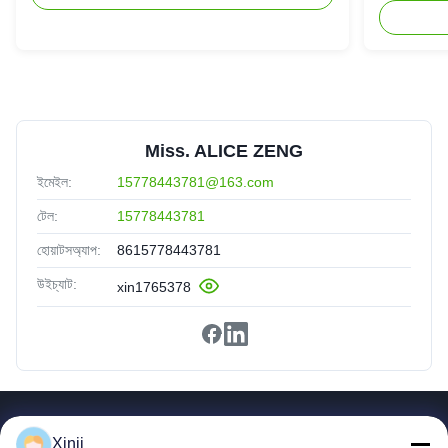
Miss. ALICE ZENG
ইমেইল:
15778443781@163.com
টেল:
15778443781
হোয়াটসঅ্যাপ:
8615778443781
উইচ্যাট:
xin1765378
গুরুত্বপূর্ণ সংযোগ
Xinji