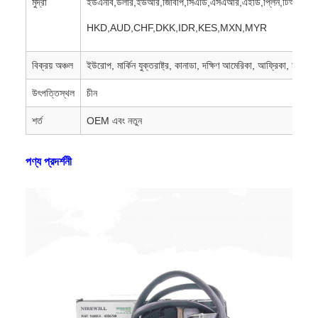
মুদ্রা
ইউএনবি,ডলার,ইউআর,জিবিপি,সিএডি,এসএআর,এইডি,প্লিন,টিআরআই,এ
HKD,AUD,CHF,DKK,IDR,KES,MXN,MYR
বিক্রয় অঞ্চল
ইউরোপ, মার্কিন যুক্তরাষ্ট্র, কানাডা, দক্ষিণ আমেরিকা, আফ্রিকা, মধ্যপ্রাচ
উৎপত্তিস্থল
চীন
শর্ত
OEM এবং নতুন
পণ্য প্রদর্শনী