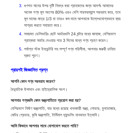
গুণগত মানের উপর দৃষ্টি নিবদ্ধ করা গ্রাহকদের জন্য আদর্শঃ আমাদের
অনেক পণ্য মূল অংশের 80% এরও বেশি পারফরম্যান্স সরবরাহ করে, তবে
মূল দামের মাত্র 1/3 বা তারও কম দামে আপনাকে উল্লেখযোগ্যভাবে ব্যয়
সাশ্রয় করতে সহায়তা করে।
সময়মত ডেলিভারিঃ ছোট অর্ডারগুলি 24 ঘন্টার মধ্যে জাহাজ; বেশিরভাগ
গ্রাহকরা অর্ডার দেওয়ার পরে 3 দিনের মধ্যে পণ্য গ্রহণ করেন।
পর্যাপ্ত স্টক ইনভেন্টরি সহ সম্পূর্ণ পণ্য পরিসীমা, আপনার জরুরী চাহিদা
দ্রুত পূরণ।
প্রায়শই জিজ্ঞাসিত প্রশ্ন
আপনি কোন পণ্য সরবরাহ করেন?
বৈদ্যুতিক উপাদান এবং হাইড্রোলিক অংশ।
আপনার পণ্যগুলি কোন যন্ত্রপাতিতে প্রয়োগ করা হয়?
বেশিরভাগ নির্মাণ যন্ত্রপাতি, যার মধ্যে রয়েছে খননকারী যন্ত্র, লোডার, বুলডোজার,
মোটর গ্রেডার, কৃষি যন্ত্রপাতি, টার্মিনাল হ্যান্ডলিং যানবাহন ইত্যাদি।
আমি কিভাবে আপনার সাথে যোগাযোগ করতে পারি?