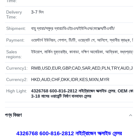
Time:
Delivery
3-7 দিন
Time:
Shipment:
বায়ু দ্বারা/সমুদ্র দ্বারা/ডিএইচএল/ইউপিএস/ফেডেক্স/টিএনটি/
Payment:
ওয়েস্টার্ন ইউনিয়ন, পেপাল, টি/টি, ওয়েচ্যাট পে, আলিপে, স্থানীয় ব্যাঙ্ক, ভিস
Sales
ইউরোপ, মার্কিন যুক্তরাষ্ট্র, কানাডা, দক্ষিণ আমেরিকা, আফ্রিকা, মধ্যপ্রাচ্য
regions:
Currency1:
RMB,USD,EUR,GBP,CAD,SAR,AED,PLN,TRY,AUD,JPY
Currency2:
HKD,AUD,CHF,DKK,IDR,KES,MXN,MYR
High Light:
4326768 600-816-2812 নাইট্রোজেন অক্সাইড সেন্সর
,
OEM কোয়ালি
3-18 মাসের ওয়ারেন্টি নির্মাণ যানবাহন সেন্সর
পণ্য বিবরণ
4326768 600-816-2812 নাইট্রোজেন অক্সাইড সেন্সর