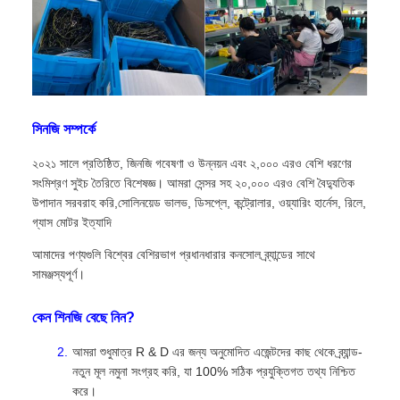
সিনজি সম্পর্কে
২০২১ সালে প্রতিষ্ঠিত, জিনজি গবেষণা ও উন্নয়ন এবং ২,০০০ এরও বেশি ধরণের
সংমিশ্রণ সুইচ তৈরিতে বিশেষজ্ঞ। আমরা সেন্সর সহ ২০,০০০ এরও বেশি বৈদ্যুতিক
উপাদান সরবরাহ করি,সোলিনয়েড ভালভ, ডিসপ্লে, কন্ট্রোলার, ওয়্যারিং হার্নেস, রিলে,
গ্যাস মোটর ইত্যাদি
আমাদের পণ্যগুলি বিশ্বের বেশিরভাগ প্রধানধারার কনসোল ব্র্যান্ডের সাথে
সামঞ্জস্যপূর্ণ।
কেন শিনজি বেছে নিন?
আমরা শুধুমাত্র R & D এর জন্য অনুমোদিত এজেন্টদের কাছ থেকে ব্র্যান্ড-
নতুন মূল নমুনা সংগ্রহ করি, যা 100% সঠিক প্রযুক্তিগত তথ্য নিশ্চিত
করে।